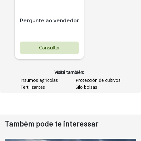
Pergunte ao vendedor
Consultar
Visitá también:
Insumos agrícolas
Protección de cultivos
Fertilizantes
Silo bolsas
Destaque
Usado
Também pode te interessar
Pá Carregadeira Cat 966
Ano 1987
Londrina