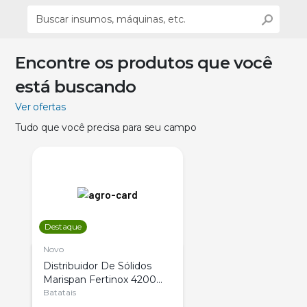
Encontre os produtos que você
está buscando
Ver ofertas
Tudo que você precisa para seu campo
Destaque
Novo
Distribuidor De Sólidos
Marispan Fertinox 4200
Citrus
Batatais