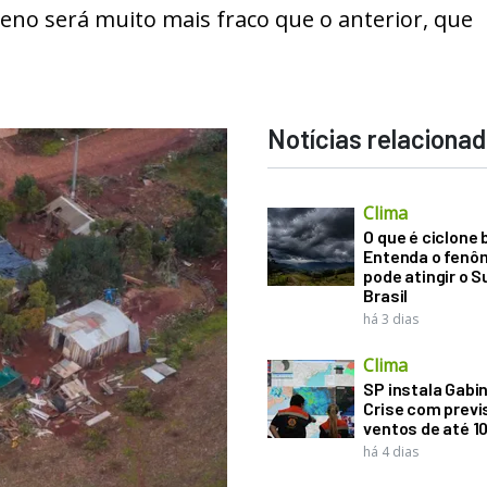
no será muito mais fraco que o anterior, que
Notícias relaciona
Clima
O que é ciclone
Entenda o fenô
pode atingir o S
Brasil
há 3 dias
Clima
SP instala Gabi
Crise com previ
ventos de até 1
há 4 dias