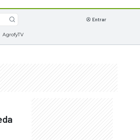
entrar
AgrofyTV
ueda