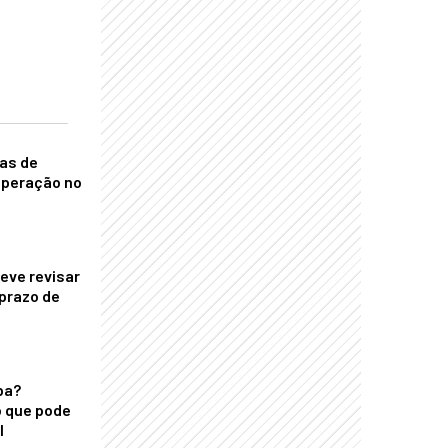
nas de
operação no
eve revisar
prazo de
ba?
 que pode
l