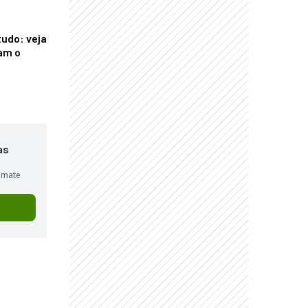
tudo: veja
am o
as
sumate