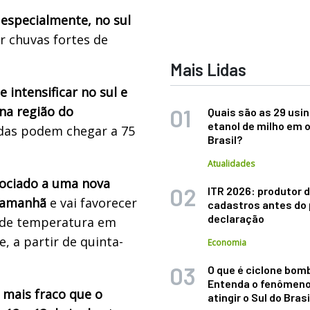
 especialmente, no sul
r chuvas fortes de
Mais Lidas
 intensificar no sul e
 na região do
Quais são as 29 usi
etanol de milho em 
das podem chegar a 75
Brasil?
Atualidades
ssociado a uma nova
ITR 2026: produtor d
s amanhã
e vai favorecer
cadastros antes do 
declaração
a de temperatura em
, a partir de quinta-
Economia
O que é ciclone bom
Entenda o fenômeno
 mais fraco que o
atingir o Sul do Brasi