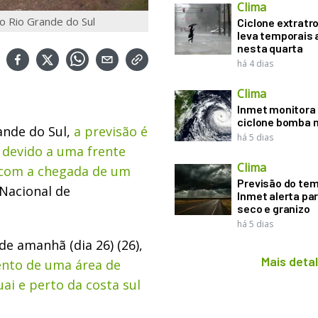
Clima
no Rio Grande do Sul
Ciclone extratro
leva temporais 
nesta quarta
há 4 dias
Clima
Inmet monitora 
ciclone bomba n
ande do Sul,
a previsão é
há 5 dias
 devido a uma frente
Clima
l, com a chegada de um
Previsão do te
 Nacional de
Inmet alerta pa
seco e granizo
há 5 dias
e amanhã (dia 26) (26),
Mais deta
nto de uma área de
uai e perto da costa sul