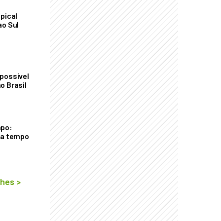
pical
ao Sul
possível
o Brasil
mpo:
ra tempo
lhes
>