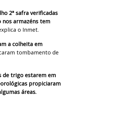
ho 2ª safra verificadas
ço nos armazéns tem
explica o Inmet.
am a colheita em
vocaram tombamento de
s de trigo estarem em
orológicas propiciaram
algumas áreas.