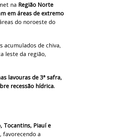
nmet na
Região Norte
mm em áreas de extremo
reas do noroeste do
s acumulados de chiva,
 leste da região,
s lavouras de 3ª safra,
re recessão hídrica.
 Tocantins, Piauí e
, favorecendo a