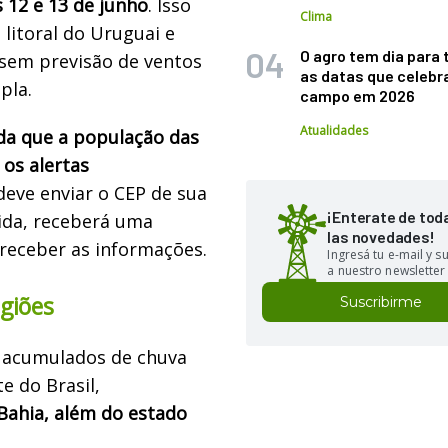
s 12 e 13 de junho
. Isso
Clima
litoral do Uruguai e
O agro tem dia para 
 sem previsão de ventos
as datas que celebr
pla.
campo em 2026
Atualidades
nda que a população das
 os alertas
deve enviar o CEP de sua
¡Enterate de tod
ida, receberá uma
las novedades!
a receber as informações.
Ingresá tu e-mail y 
a nuestro newsletter
giões
Suscribirme
s acumulados de chuva
e do Brasil,
 Bahia, além do estado