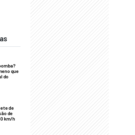
das
 bomba?
meno que
ul do
nete de
são de
00 km/h