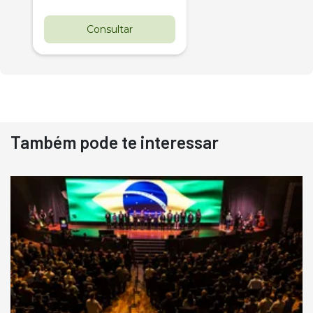
Consultar
Também pode te interessar
Destaque
Usado
Pá Carregadeira Cat 966
Ano 1987
Londrina
R$
145.000