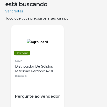
está buscando
Ver ofertas
Tudo que você precisa para seu campo
Destaque
Novo
Distribuidor De Sólidos
Marispan Fertinox 4200
Citrus
Batatais
Pergunte ao vendedor