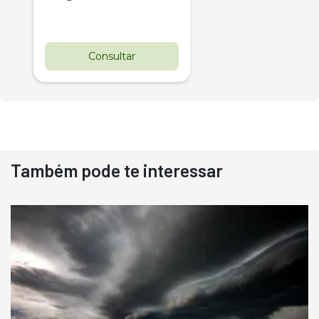
Consultar
Também pode te interessar
Destaque
Usado
Pá Carregadeira Cat 966
Ano 1987
Londrina
R$
145.000