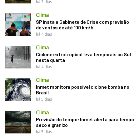
há 3 dias
Clima
SP instala Gabinete de Crise com previsão
de ventos de até 100 km/h
há 4 dias
Clima
Ciclone extratropical leva temporais ao Sul
nesta quarta
há 4 dias
Clima
Inmet monitora possível ciclone bomba no
Brasil
há 5 dias
Clima
Previsão do tempo: Inmet alerta para tempo
seco e granizo
há 5 dias