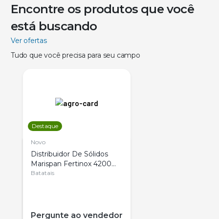
Encontre os produtos que você
está buscando
Ver ofertas
Tudo que você precisa para seu campo
Destaque
Novo
Distribuidor De Sólidos
Marispan Fertinox 4200
Citrus
Batatais
Pergunte ao vendedor