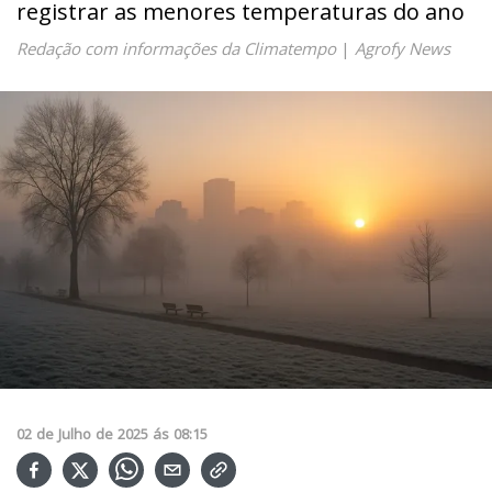
registrar as menores temperaturas do ano
Redação com informações da Climatempo
|
Agrofy News
02
de
Julho
de
2025
ás
08:15