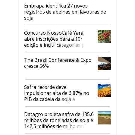
Embrapa identifica 27 novos
registros de abelhas em lavouras de
soja
Concurso NossoCafé Yara
abre inscrições para a 10ª
edição e inclui categorias para
cafés Canephora
The Brazil Conference & Expo
cresce 56%
Safra recorde deve
impulsionar alta de 6,87% no
PIB da cadeia da soja e
biodiesel em 2026
Datagro projeta safra de 185,6
milhões de toneladas de soja e
147,5 milhões de milho em
2026/27