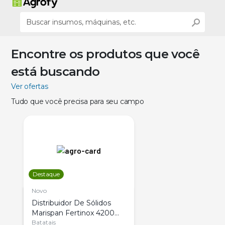
Encontre os produtos que você
está buscando
Ver ofertas
Tudo que você precisa para seu campo
Destaque
Novo
Distribuidor De Sólidos
Marispan Fertinox 4200
Citrus
Batatais