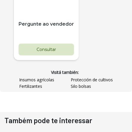
Pergunte ao vendedor
Consultar
Visitá también:
Insumos agrícolas
Protección de cultivos
Fertilizantes
Silo bolsas
Destaque
Usado
Também pode te interessar
Pá Carregadeira Cat 966
Ano 1987
Londrina