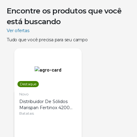
Encontre os produtos que você
está buscando
Ver ofertas
Tudo que você precisa para seu campo
Destaque
Novo
Distribuidor De Sólidos
Marispan Fertinox 4200
Citrus
Batatais