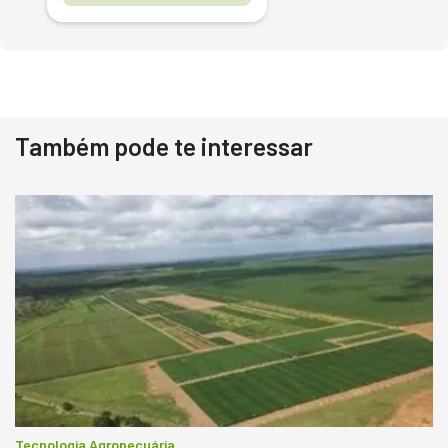
Também pode te interessar
Destaque
Usado
Pá Carregadeira Cat 966
Ano 1987
Londrina
R$
145.000
Consultar
Tecnologia Agropecuária