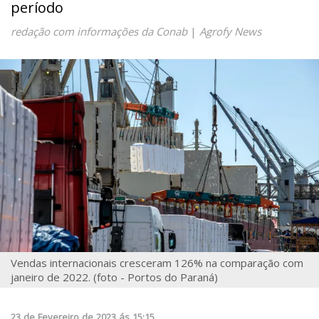
período
redação com informações da Conab
|
Agrofy News
Vendas internacionais cresceram 126% na comparação com
janeiro de 2022. (foto - Portos do Paraná)
23
de
Fevereiro
de
2023
ás
15:15