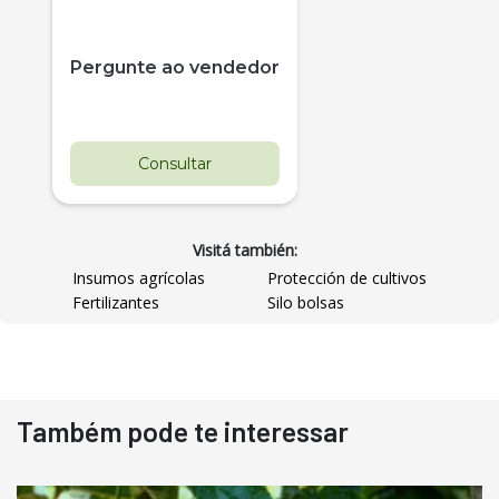
Pergunte ao vendedor
Consultar
Visitá también:
Insumos agrícolas
Protección de cultivos
Fertilizantes
Silo bolsas
Destaque
Usado
Também pode te interessar
Pá Carregadeira Cat 966
Ano 1987
Londrina