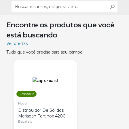
Encontre os produtos que você
está buscando
Ver ofertas
Tudo que você precisa para seu campo
Destaque
Novo
Distribuidor De Sólidos
Marispan Fertinox 4200
Citrus
Batatais