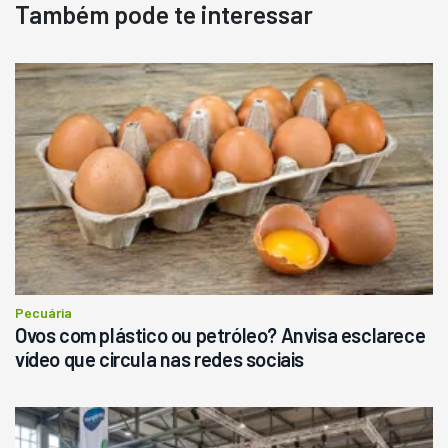
Também pode te interessar
Destaque
Usado
Pá Carregadeira Cat 966
Ano 1987
Londrina
R$
145.000
Consultar
Pecuária
Ovos com plástico ou petróleo? Anvisa esclarece
vídeo que circula nas redes sociais