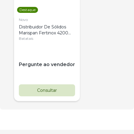
Destaque
Novo
Distribuidor De Sólidos
Marispan Fertinox 4200
Citrus
Batatais
Pergunte ao vendedor
Consultar