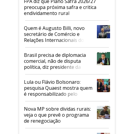
FPA diz que Plano Safra 2026/27
preocupa próxima safra e critica
endividamento rural
Quem é Augusto Billi, novo
secretário de Comércio e
Relações Internacionais do
Mapa
Brasil precisa de diplomacia
comercial, não de disputa
política, diz presidente da
Faesp
Lula ou Flávio Bolsonaro:
pesquisa Quaest mostra quem
é responsabilizado pelo
tarifaço dos EUA
Nova MP sobre dívidas rurais:
veja o que prevê o programa
de renegociação