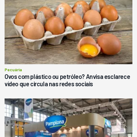
Pá Carregadeira Cat 966
Ano 1987
Londrina
R$
145.000
Consultar
Pecuária
Ovos com plástico ou petróleo? Anvisa esclarece
vídeo que circula nas redes sociais