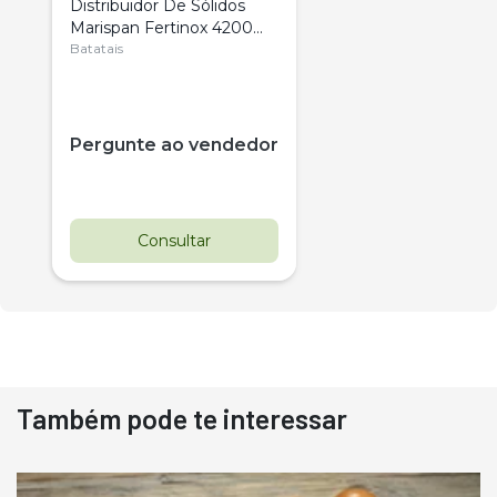
Distribuidor De Sólidos
Marispan Fertinox 4200
Citrus
Batatais
Pergunte ao vendedor
Consultar
Também pode te interessar
Destaque
Usado