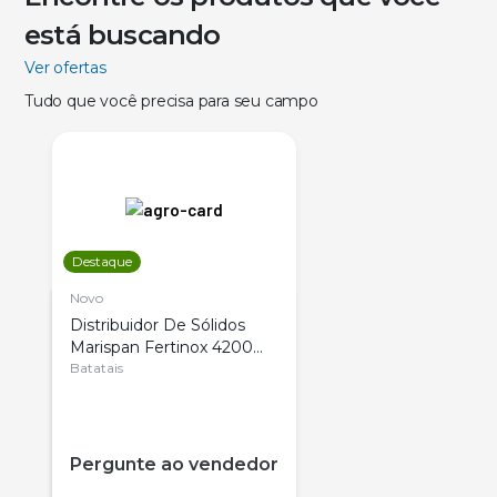
está buscando
Ver ofertas
Tudo que você precisa para seu campo
Destaque
Novo
Distribuidor De Sólidos
Marispan Fertinox 4200
Citrus
Batatais
Pergunte ao vendedor