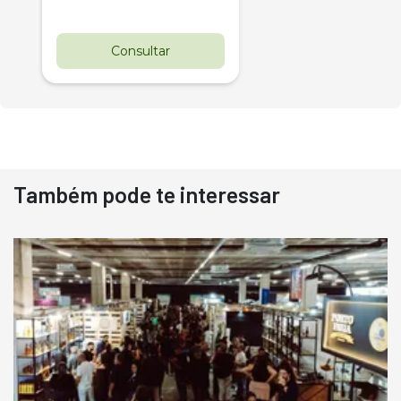
Consultar
Também pode te interessar
Destaque
Usado
Pá Carregadeira Cat 966
Ano 1987
Londrina
R$
145.000