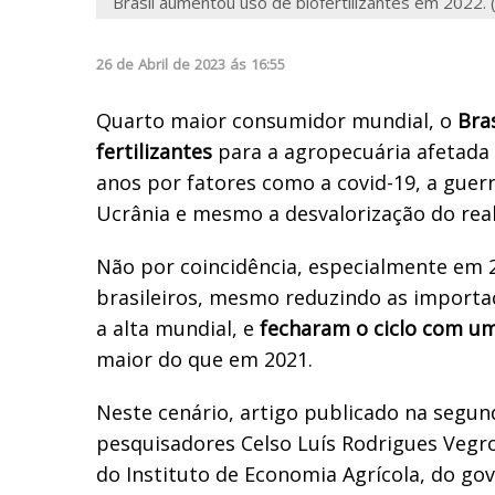
Brasil aumentou uso de biofertilizantes em 2022. 
26
de
Abril
de
2023
ás
16:55
Quarto maior consumidor mundial, o
Bras
fertilizantes
para a agropecuária afetada 
anos por fatores como a covid-19, a guerr
Ucrânia e mesmo a desvalorização do real
Não por coincidência, especialmente em 
brasileiros, mesmo reduzindo as importa
a alta mundial, e
fecharam o ciclo com um
maior do que em 2021.
Neste cenário, artigo publicado na segunda
pesquisadores Celso Luís Rodrigues Vegro
do Instituto de Economia Agrícola, do go