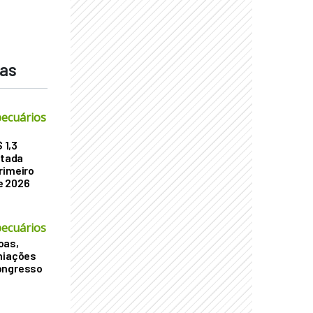
das
ecuários
 1,3
atada
rimeiro
e 2026
ecuários
oas,
miações
ongresso