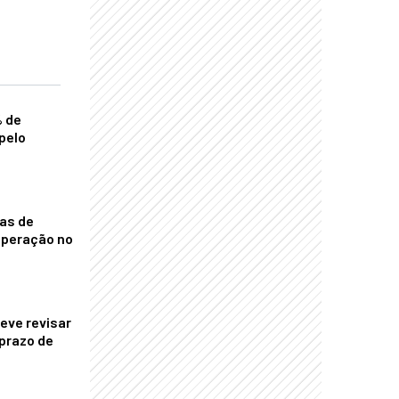
% de
pelo
nas de
operação no
eve revisar
prazo de