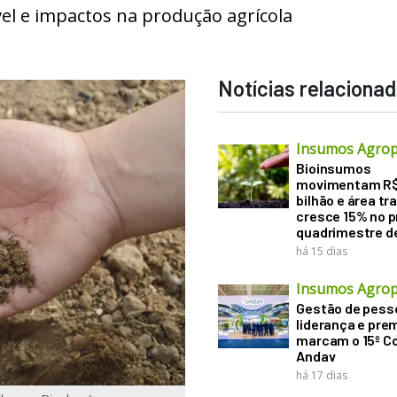
vel e impactos na produção agrícola
Notícias relaciona
Insumos Agrop
Bioinsumos
movimentam R$
bilhão e área tr
cresce 15% no p
quadrimestre d
há 15 dias
Insumos Agrop
Gestão de pess
liderança e pre
marcam o 15º C
Andav
há 17 dias