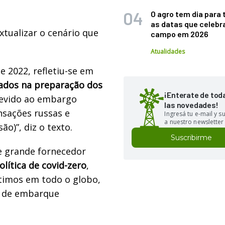
O agro tem dia para 
as datas que celebr
tualizar o cenário que
campo em 2026
Atualidades
e 2022, refletiu-se em
gados na preparação dos
¡Enterate de tod
devido ao embargo
las novedades!
nsações russas e
Ingresá tu e-mail y 
a nuestro newsletter
ão)”, diz o texto.
Suscribirme
e grande fornecedor
olítica de covid-zero
,
ítimos em todo o globo,
o de embarque