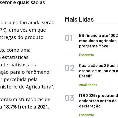
setor e quais são as
Mais Lidas
lho e algodão ainda serão
PK), uma vez em que
BB financia até 100
ntregas do produto.
máquinas agrícolas 
programa Move
es
, como uma
Economia
 estatísticas
alternativas aos
Quais são as 29 usi
etanol de milho em 
ação para o fenômeno
Brasil?
r percebida pela
Atualidades
stério de Agricultura”.
ITR 2026: produtor d
toras/misturadoras de
cadastros antes do 
declaração
eu
18,7% frente a 2021.
Economia