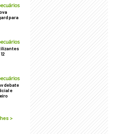
ecuários
nova
gard para
ecuários
ilizantes
 12
ecuários
v debate
cial e
eiro
lhes
>