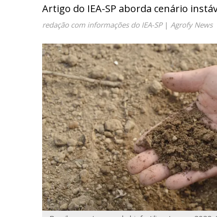
Artigo do IEA-SP aborda cenário instá
redação com informações do IEA-SP
|
Agrofy News