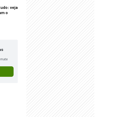
tudo: veja
am o
as
sumate