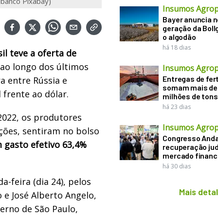
(banco Pixabay)
Insumos Agrop
Bayer anuncia 
geração da Boll
o algodão
há 18 dias
il teve a oferta de
ao longo dos últimos
Insumos Agrop
Entregas de fert
a entre Rússia e
somam mais de
 frente ao dólar.
milhões de tons
há 23 dias
2022, os produtores
Insumos Agrop
ções, sentiram no bolso
Congresso Anda
 gasto efetivo 63,4%
recuperação judi
mercado financ
há 30 dias
-feira (dia 24), pelos
Mais deta
 e José Alberto Angelo,
verno de São Paulo,