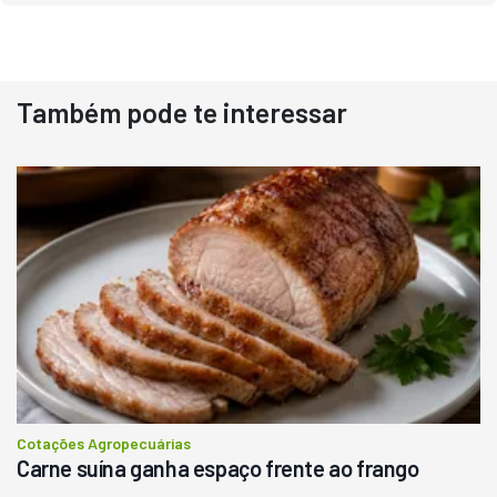
Também pode te interessar
Destaque
Usado
Pá Carregadeira Cat 966
Ano 1987
Londrina
R$
145.000
Consultar
Cotações Agropecuárias
Carne suína ganha espaço frente ao frango