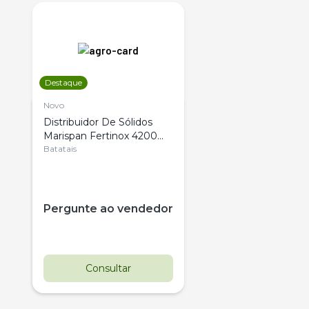
Destaque
Novo
Distribuidor De Sólidos
Marispan Fertinox 4200
Citrus
Batatais
Pergunte ao vendedor
Consultar