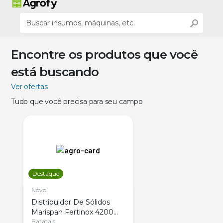
Encontre os produtos que você
está buscando
Ver ofertas
Tudo que você precisa para seu campo
Destaque
Novo
Distribuidor De Sólidos
Marispan Fertinox 4200
Citrus
Batatais