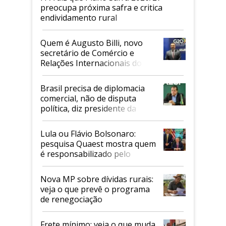
preocupa próxima safra e critica
endividamento rural
Quem é Augusto Billi, novo
secretário de Comércio e
Relações Internacionais do
Mapa
Brasil precisa de diplomacia
comercial, não de disputa
política, diz presidente da
Faesp
Lula ou Flávio Bolsonaro:
pesquisa Quaest mostra quem
é responsabilizado pelo
tarifaço dos EUA
Nova MP sobre dívidas rurais:
veja o que prevê o programa
de renegociação
Frete mínimo: veja o que muda