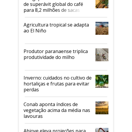
de superávit global do café
para 8,2 milhões de sacas
Agricultura tropical se adapta
ao El Niño
Produtor paranaense triplica
produtividade do milho
Inverno: cuidados no cultivo de
hortaliças e frutas para evitar
perdas
Conab aponta índices de
vegetação acima da média nas
lavouras
Abiove eleva projeções para