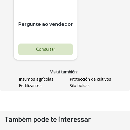
Pergunte ao vendedor
Consultar
Visitá también:
Insumos agrícolas
Protección de cultivos
Fertilizantes
Silo bolsas
Destaque
Usado
Também pode te interessar
Pá Carregadeira Cat 966
Ano 1987
Londrina