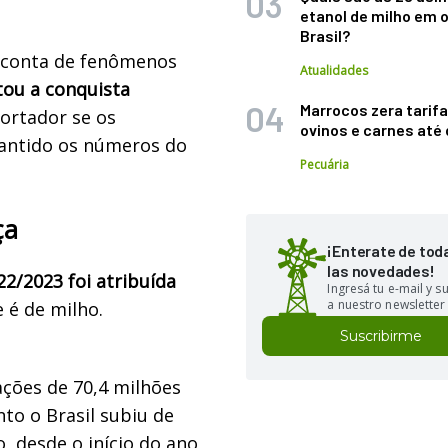
etanol de milho em 
Brasil?
 conta de fenômenos
Atualidades
itou a conquista
Marrocos zera tarifa
portador se os
ovinos e carnes at
antido os números do
Pecuária
ça
¡Enterate de tod
las novedades!
2/2023 foi atribuída
Ingresá tu e-mail y 
a nuestro newsletter
e é de milho.
Suscribirme
ções de 70,4 milhões
to o Brasil subiu de
, desde o início do ano,