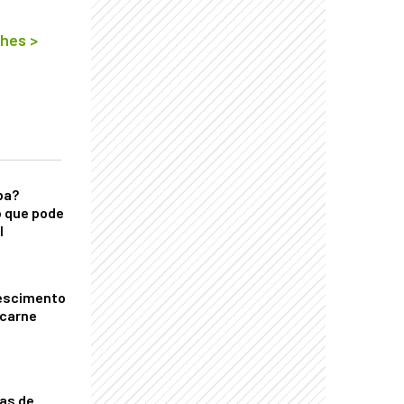
lhes
>
ba?
 que pode
l
escimento
 carne
nas de