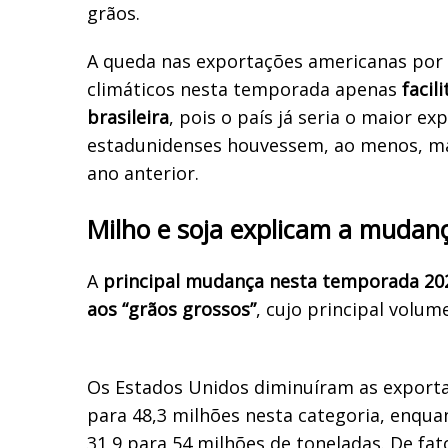
grãos.
A queda nas exportações americanas por
climáticos nesta temporada apenas
facil
brasileira
, pois o país já seria o maior ex
estadunidenses houvessem, ao menos, m
ano anterior.
Milho e soja explicam a mudan
A
principal mudança nesta temporada 202
aos “grãos grossos”
, cujo principal volum
Os Estados Unidos diminuíram as exporta
para 48,3 milhões nesta categoria, enquan
31,9 para 54 milhões de toneladas. De fato