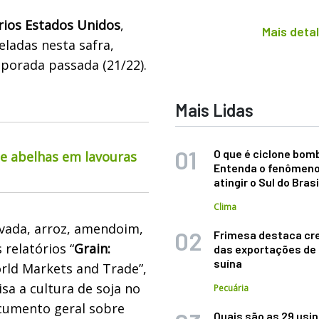
rios Estados Unidos
,
Mais deta
ladas nesta safra,
porada passada (21/22).
Mais Lidas
O que é ciclone bom
de abelhas em lavouras
Entenda o fenômeno
atingir o Sul do Brasi
Clima
evada, arroz, amendoim,
Frimesa destaca cr
 relatórios “
Grain:
das exportações de
suína
orld Markets and Trade”,
a a cultura de soja no
Pecuária
ocumento geral sobre
Quais são as 29 usi