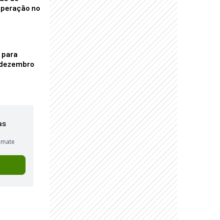
operação no
 para
é dezembro
as
sumate