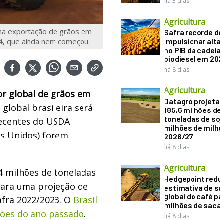
há 3 dias
Agricultura
a na exportação de grãos em
Safra recorde d
4, que ainda nem começou.
impulsionar alt
no PIB da cadeia
biodiesel em 20
há 8 dias
Agricultura
or global de grãos em
Datagro projeta
a global brasileira será
185,6 milhões d
toneladas de soj
 recentes do USDA
milhões de mil
os Unidos) forem
2026/27
há 8 dias
Agricultura
4 milhões de toneladas
Hedgepoint red
para uma projeção de
estimativa de s
global do café p
afra 2022/2023. O
Brasil
milhões de sac
ções do ano passado
.
há 8 dias