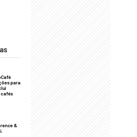
das
oCafé
ições para
clui
 cafés
erence &
%