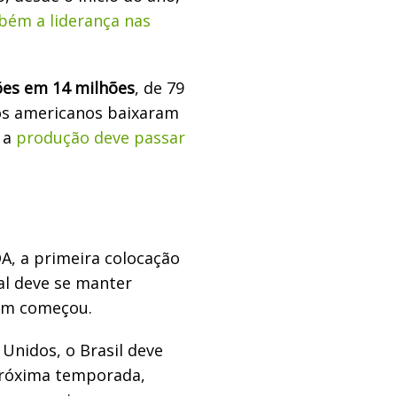
bém a liderança nas
ões em 14 milhões
, de 79
os americanos baixaram
á a
produção deve passar
, a primeira colocação
l deve se manter
em começou.
Unidos, o Brasil deve
próxima temporada,