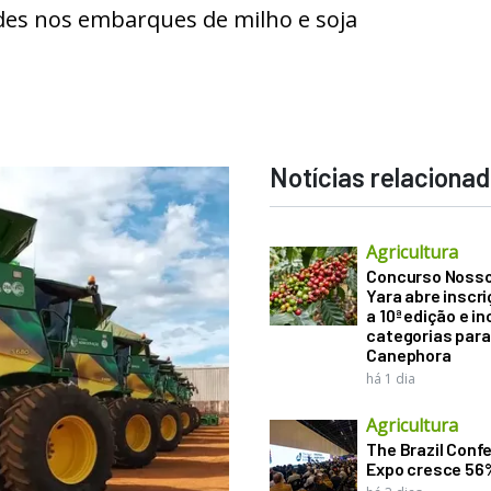
des nos embarques de milho e soja
Notícias relaciona
Agricultura
Concurso Noss
Yara abre inscr
a 10ª edição e in
categorias para
Canephora
há 1 dia
Agricultura
The Brazil Conf
Expo cresce 56