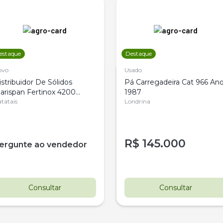
estaque
Destaque
ovo
Usado
istribuidor De Sólidos
Pá Carregadeira Cat 966 An
arispan Fertinox 4200
1987
itrus
tatais
Londrina
R$
145.000
ergunte ao vendedor
Consultar
Consultar