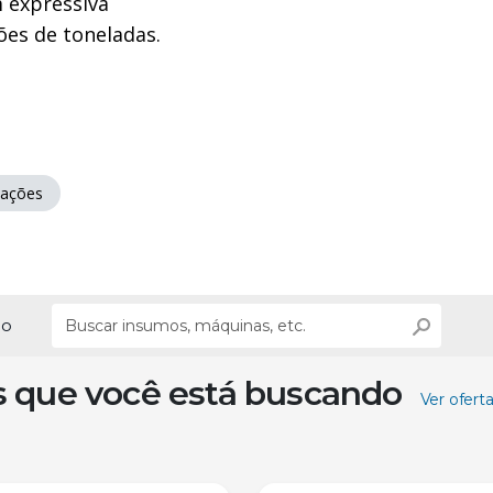
 expressiva
ões de toneladas.
tações
ão
s que você está buscando
Ver ofert