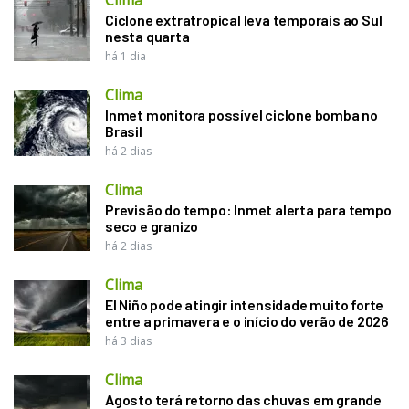
Ciclone extratropical leva temporais ao Sul
nesta quarta
há 1 dia
Clima
Inmet monitora possível ciclone bomba no
Brasil
há 2 dias
Clima
Previsão do tempo: Inmet alerta para tempo
seco e granizo
há 2 dias
Clima
El Niño pode atingir intensidade muito forte
entre a primavera e o início do verão de 2026
há 3 dias
Clima
Agosto terá retorno das chuvas em grande