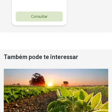
Consultar
Também pode te interessar
Destaque
Usado
Pá Carregadeira Cat 966
Ano 1987
Londrina
R$
145.000