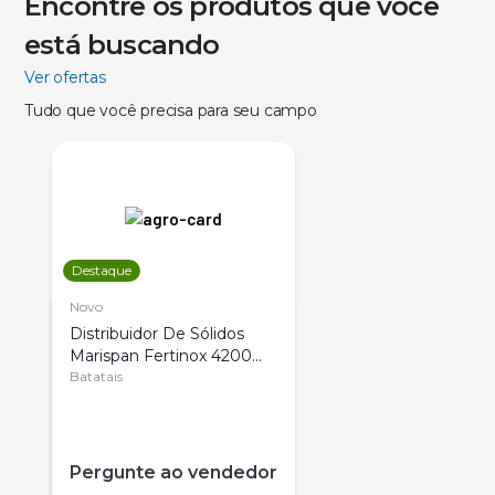
Encontre os produtos que você
está buscando
Ver ofertas
Tudo que você precisa para seu campo
Destaque
Novo
Distribuidor De Sólidos
Marispan Fertinox 4200
Citrus
Batatais
Pergunte ao vendedor