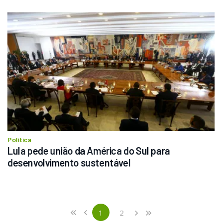
Política
Lula pede união da América do Sul para 
desenvolvimento sustentável
Previous
First
1
2
«
‹
›
»
(current)
Next
Last