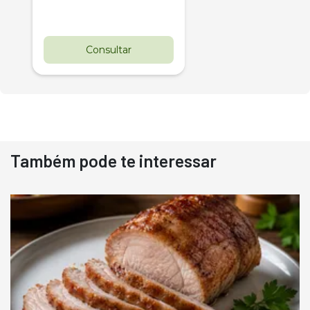
Consultar
Também pode te interessar
Destaque
Usado
Pá Carregadeira Cat 966
Ano 1987
Londrina
R$
145.000