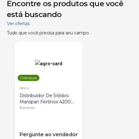
Encontre os produtos que você
está buscando
Ver ofertas
Tudo que você precisa para seu campo
Destaque
Novo
Distribuidor De Sólidos
Marispan Fertinox 4200
Citrus
Batatais
Pergunte ao vendedor