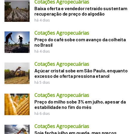
Cotações Agropecuárias
Baixa oferta e vendedor retraído sustentam
recuperação de preço do algodão
há 4 dias
Cotações Agropecuárias
Preço do café sobe com avanço da colheita
no Brasil
há 4 dias
Cotações Agropecuárias
Açúcar cristal sobe em São Paulo, enquanto
excesso de oferta pressiona etanol
há 5 dias
Cotações Agropecuárias
Preço do milho sobe 3% em julho, apesar da
estabilidade no fim do mês
há 6 dias
Cotações Agropecuárias
Soja fecha julho em queda, mas preços