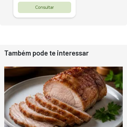
Consultar
Também pode te interessar
Destaque
Usado
Pá Carregadeira Cat 966
Ano 1987
Londrina
R$
145.000