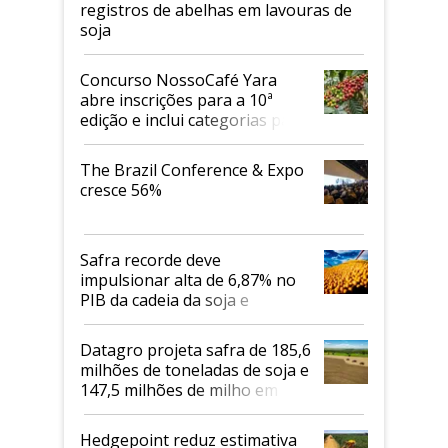
registros de abelhas em lavouras de
soja
Concurso NossoCafé Yara
abre inscrições para a 10ª
edição e inclui categorias para
cafés Canephora
The Brazil Conference & Expo
cresce 56%
Safra recorde deve
impulsionar alta de 6,87% no
PIB da cadeia da soja e
biodiesel em 2026
Datagro projeta safra de 185,6
milhões de toneladas de soja e
147,5 milhões de milho em
2026/27
Hedgepoint reduz estimativa