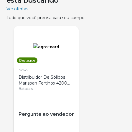
está buscando
Ver ofertas
Tudo que você precisa para seu campo
Destaque
Novo
Distribuidor De Sólidos
Marispan Fertinox 4200
Citrus
Batatais
Pergunte ao vendedor