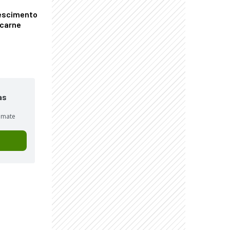
escimento
 carne
as
sumate