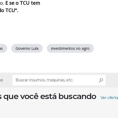
ro.
E se o TCU tem
do TCU".
as
Governo Lula
investimentos no agro
ão
s que você está buscando
Ver ofert