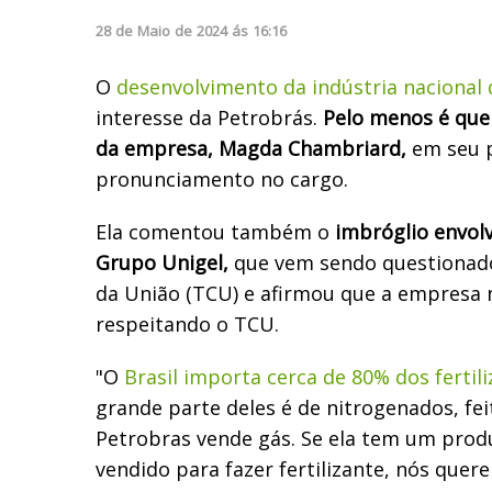
28
de
Maio
de
2024
ás
16:16
O
desenvolvimento da indústria nacional d
interesse da Petrobrás.
Pelo menos é que 
da empresa, Magda Chambriard,
em seu 
pronunciamento no cargo.
Ela comentou também o
imbróglio envol
Grupo Unigel,
que vem sendo questionado
da União (TCU) e afirmou que a empresa n
respeitando o TCU.
"O
Brasil importa cerca de 80% dos fertili
grande parte deles é de nitrogenados, fei
Petrobras vende gás. Se ela tem um produ
vendido para fazer fertilizante, nós quer