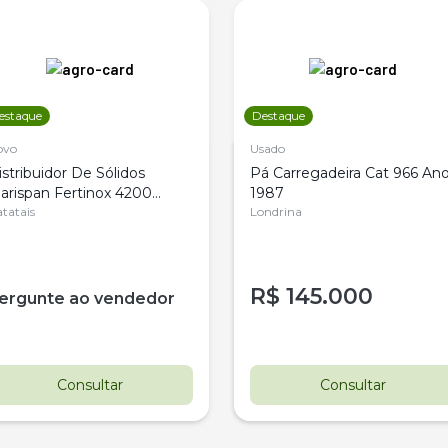
estaque
Destaque
ovo
Usado
istribuidor De Sólidos
Pá Carregadeira Cat 966 An
arispan Fertinox 4200
1987
itrus
tatais
Londrina
R$
145.000
ergunte ao vendedor
Consultar
Consultar