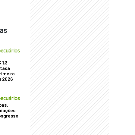
das
ecuários
 1,3
atada
rimeiro
e 2026
ecuários
oas,
miações
ongresso