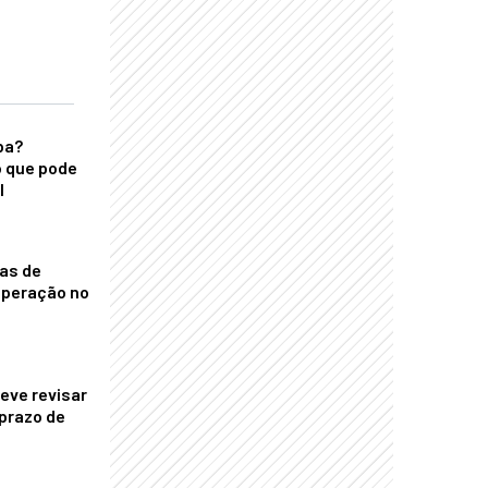
ba?
 que pode
l
nas de
operação no
eve revisar
prazo de