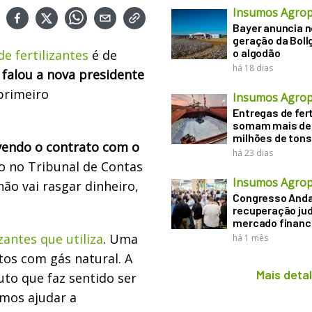
Insumos Agrop
Bayer anuncia 
geração da Boll
o algodão
e fertilizantes
é de
há 18 dias
falou a nova presidente
primeiro
Insumos Agrop
Entregas de fert
somam mais de
milhões de tons
vendo o contrato com o
há 23 dias
 no Tribunal de Contas
Insumos Agrop
ão vai rasgar dinheiro,
Congresso Anda
recuperação judi
mercado financ
zantes que utiliza
. Uma
há 1 mês
tos com gás natural. A
Mais deta
to que faz sentido ser
emos ajudar a