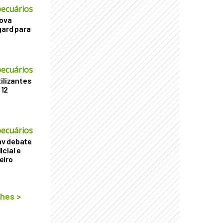
ecuários
nova
gard para
ecuários
ilizantes
 12
ecuários
v debate
cial e
eiro
lhes
>