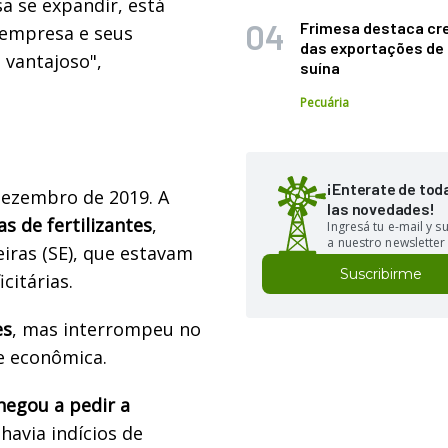
a se expandir, está
Frimesa destaca cr
 empresa e seus
das exportações de
 vantajoso",
suína
Pecuária
¡Enterate de tod
dezembro de 2019. A
las novedades!
s de fertilizantes
,
Ingresá tu e-mail y 
a nuestro newsletter
iras (SE), que estavam
Suscribirme
citárias.
es
, mas interrompeu no
e econômica.
hegou a pedir a
avia indícios de