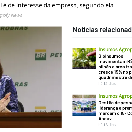
l é de interesse da empresa, segundo ela
grofy News
Notícias relaciona
Insumos Agrop
Bioinsumos
movimentam R$
bilhão e área tr
cresce 15% no p
quadrimestre d
há 15 dias
Insumos Agrop
Gestão de pess
liderança e pre
marcam o 15º C
Andav
há 18 dias