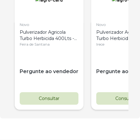
Novo
Novo
Pulverizador Agricola
Pulverizador Agrico
o
Turbo Herbicida 400Lts -
Turbo Herbicida 400
Lmc
Feira de Santana
Lmc
Irece
Pergunte ao vendedor
Pergunte ao ve
Consultar
Consultar