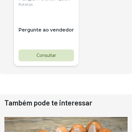
Citrus
Batatais
Pergunte ao vendedor
Consultar
Também pode te interessar
Destaque
Usado
Pá Carregadeira Cat 966
Ano 1987