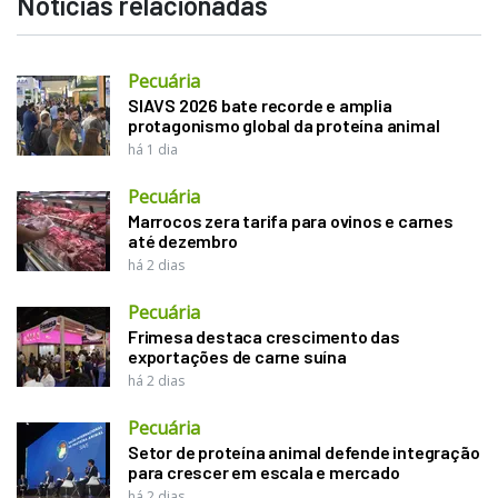
Notícias relacionadas
Pecuária
SIAVS 2026 bate recorde e amplia
protagonismo global da proteína animal
há 1 dia
Pecuária
Marrocos zera tarifa para ovinos e carnes
até dezembro
há 2 dias
Pecuária
Frimesa destaca crescimento das
exportações de carne suína
há 2 dias
Pecuária
Setor de proteína animal defende integração
para crescer em escala e mercado
há 2 dias