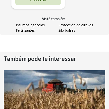
Visitá también:
Insumos agrícolas
Protección de cultivos
Fertilizantes
Silo bolsas
Destaque
Usado
Também pode te interessar
Pá Carregadeira Cat 966
Ano 1987
Londrina
R$
145.000
Consultar