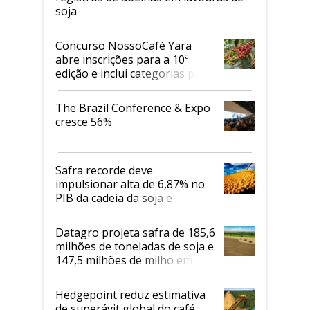
soja
Concurso NossoCafé Yara
abre inscrições para a 10ª
edição e inclui categorias para
cafés Canephora
The Brazil Conference & Expo
cresce 56%
Safra recorde deve
impulsionar alta de 6,87% no
PIB da cadeia da soja e
biodiesel em 2026
Datagro projeta safra de 185,6
milhões de toneladas de soja e
147,5 milhões de milho em
2026/27
Hedgepoint reduz estimativa
de superávit global do café