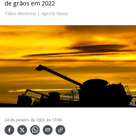
de grãos em 2022
Fábio Moitinho
|
Agrofy News
24
de
Janeiro
de
2022
ás
17:49