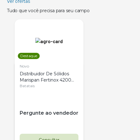
Ver ofertas
Tudo que você precisa para seu campo
Destaque
Novo
Distribuidor De Sólidos
Marispan Fertinox 4200
Citrus
Batatais
Pergunte ao vendedor
Consultar