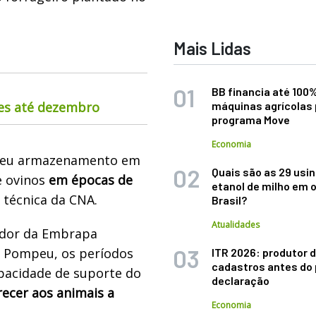
Mais Lidas
BB financia até 100
nes até dezembro
máquinas agrícolas 
programa Move
Economia
 seu armazenamento em
Quais são as 29 usi
 ovinos
em épocas de
etanol de milho em 
 técnica da CNA.
Brasil?
Atualidades
ador da Embrapa
o Pompeu, os períodos
ITR 2026: produtor d
cadastros antes do 
pacidade de suporte do
declaração
recer aos animais a
Economia