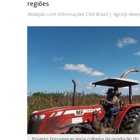
regiões
Redação com Informações CNA Brasil
|
Agrofy New
Projeto Forrageiras inicia colheita da produção do