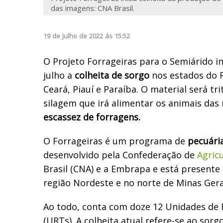
das imagens: CNA Brasil.
19
de
Julho
de
2022
ás
15:52
O Projeto Forrageiras para o Semiárido i
julho a
colheita de sorgo
nos estados do 
Ceará, Piauí e Paraíba. O material será tr
silagem que irá alimentar os animais das
escassez de forragens.
O Forrageiras é um programa de
pecuári
desenvolvido pela Confederação de
Agric
Brasil (CNA) e a Embrapa e está presente
região Nordeste e no norte de Minas Gera
Ao todo, conta com doze 12 Unidades de 
(URTs). A colheita atual refere-se ao sor