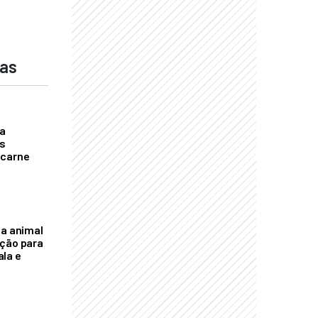
das
a
s
 carne
na animal
ação para
la e