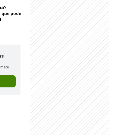
ba?
 que pode
l
as
sumate