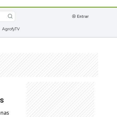
entrar
AgrofyTV
os
 nas