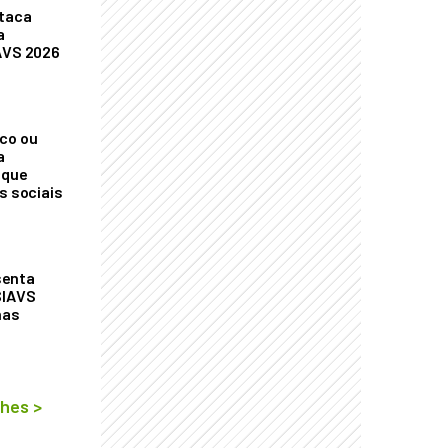
staca
a
AVS 2026
co ou
a
 que
s sociais
senta
SIAVS
nas
lhes
>