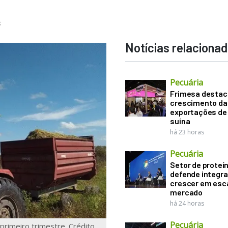
s
Notícias relaciona
Pecuária
Frimesa destac
crescimento da
exportações de
suína
há 23 horas
Pecuária
Setor de proteí
defende integr
crescer em esca
mercado
há 24 horas
Pecuária
 primeiro trimestre. Crédito