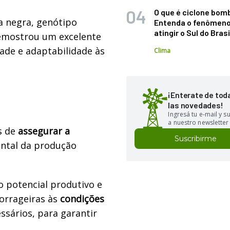
O que é ciclone bom
ta negra, genótipo
Entenda o fenômeno
atingir o Sul do Brasi
 demostrou um excelente
ade e adaptabilidade às
Clima
¡Enterate de tod
las novedades!
Ingresá tu e-mail y 
a nuestro newsletter
s de
assegurar a
Suscribirme
ntal da produção
o potencial produtivo e
orrageiras às
condições
ssários, para garantir