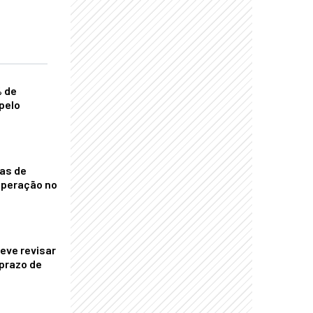
% de
pelo
nas de
operação no
eve revisar
prazo de