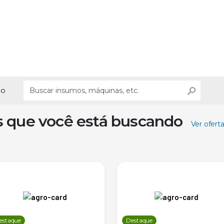
ão
s que você está buscando
Ver ofert
estaque
Destaque