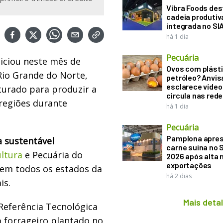
Vibra Foods de
cadeia produtiv
integrada no SI
há 1 dia
Pecuária
niciou neste mês de
Ovos com plásti
Rio Grande do Norte,
petróleo? Anvis
esclarece vídeo
iturado para produzir a
circula nas rede
 regiões durante
há 1 dia
Pecuária
Pamplona apre
a sustentável
carne suína no 
ultura
e Pecuária do
2026 após alta 
exportações
 em todos os estados da
há 2 dias
is.
Mais deta
Referência Tecnológica
go forrageiro plantado no