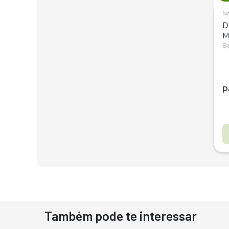
N
D
M
C
Ba
P
Também pode te interessar
D