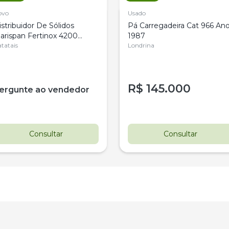
ovo
Usado
istribuidor De Sólidos
Pá Carregadeira Cat 966 An
arispan Fertinox 4200
1987
itrus
tatais
Londrina
R$
145.000
ergunte ao vendedor
Consultar
Consultar
estaque
Destaque