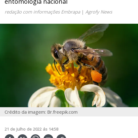
entomologia nacional
redação com informações Embrapa
|
Agrofy News
Crédito da imagem: Br.freepik.com
21
de
Julho
de
2022
ás
14:58