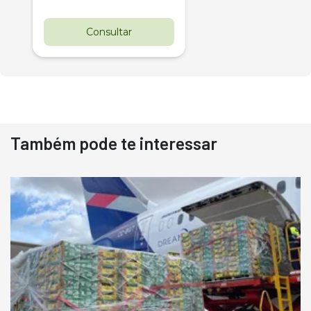
Consultar
Também pode te interessar
Destaque
Usado
Pá Carregadeira Cat 966
Ano 1987
Londrina
R$
145.000