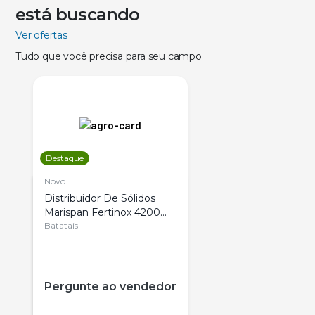
está buscando
Ver ofertas
Tudo que você precisa para seu campo
Destaque
Novo
Distribuidor De Sólidos
Marispan Fertinox 4200
Citrus
Batatais
Pergunte ao vendedor