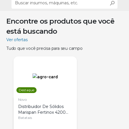
Encontre os produtos que você
está buscando
Ver ofertas
Tudo que você precisa para seu campo
Destaque
Novo
Distribuidor De Sólidos
Marispan Fertinox 4200
Citrus
Batatais