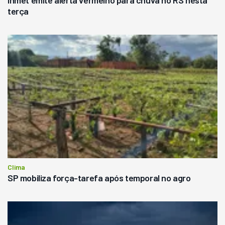
Inmet emite alerta vermelho para chuva no RS nesta
terça
Clima
SP mobiliza força-tarefa após temporal no agro