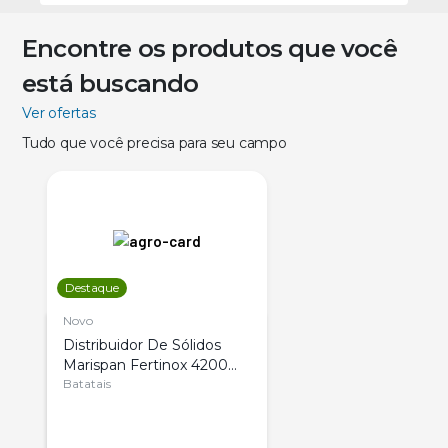
Encontre os produtos que você
está buscando
Ver ofertas
Tudo que você precisa para seu campo
Destaque
Novo
Distribuidor De Sólidos
Marispan Fertinox 4200
Citrus
Batatais