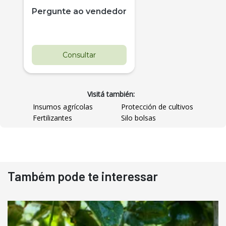
Pergunte ao vendedor
Consultar
Visitá también:
Insumos agrícolas
Protección de cultivos
Fertilizantes
Silo bolsas
Destaque
Usado
Também pode te interessar
Pá Carregadeira Cat 966
Ano 1987
Londrina