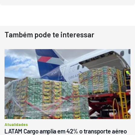
Também pode te interessar
Destaque
Usado
Pá Carregadeira Cat 966
Ano 1987
Londrina
R$
145.000
Consultar
Atualidades
LATAM Cargo amplia em 42% o transporte aéreo