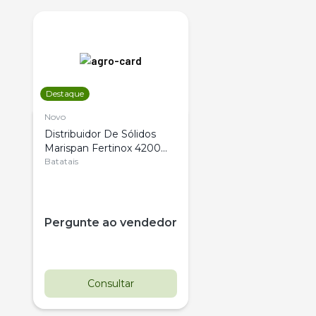
Destaque
Novo
Distribuidor De Sólidos
Marispan Fertinox 4200
Citrus
Batatais
Pergunte ao vendedor
Consultar