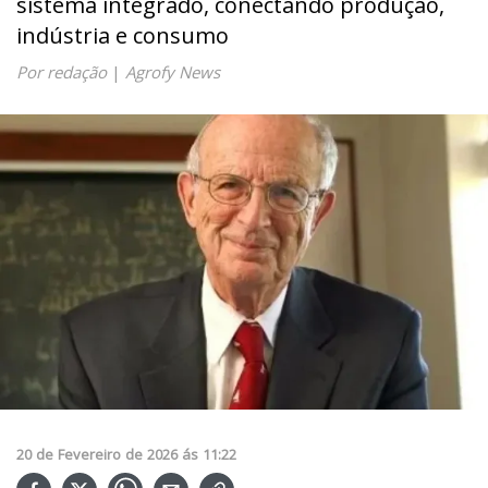
sistema integrado, conectando produção,
indústria e consumo
Por redação
|
Agrofy News
20
de
Fevereiro
de
2026
ás
11:22