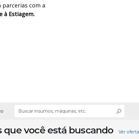
m parcerias com a
 à Estiagem.
ão
s que você está buscando
Ver ofert