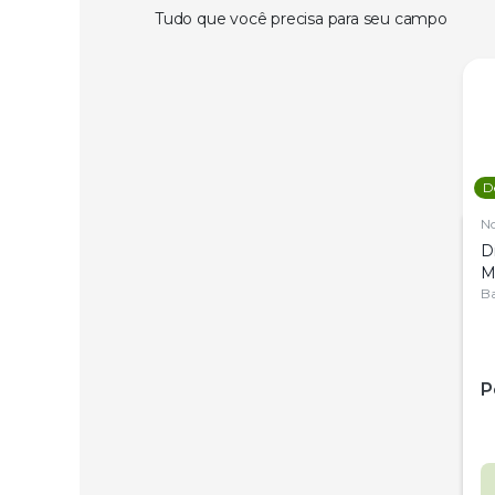
Tudo que você precisa para seu campo
D
N
D
M
C
Ba
P