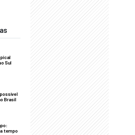
das
pical
ao Sul
possível
o Brasil
mpo:
ra tempo