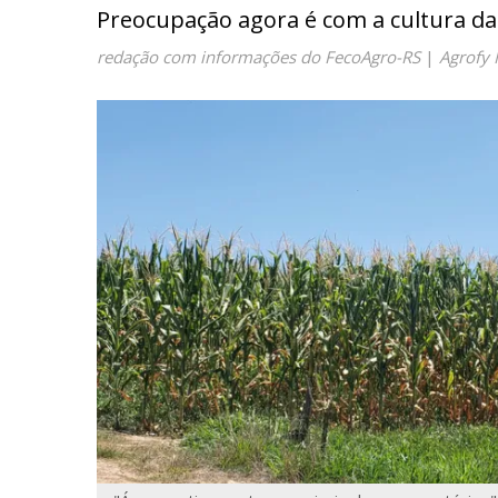
Preocupação agora é com a cultura da s
redação com informações do FecoAgro-RS
|
Agrofy