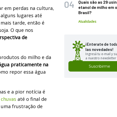
Quais são as 29 usi
etanol de milho em 
lar em perdas na cultura,
Brasil?
 alguns lugares até
Atualidades
mais tarde, então é
soja. O que nos
spectiva de
¡Enterate de tod
las novedades!
Ingresá tu e-mail y 
 produtos do milho e da
a nuestro newsletter
água praticamente na
Suscribirme
omo repor essa água
s e a pior notícia é
s chuvas
até o final de
z uma frustração de