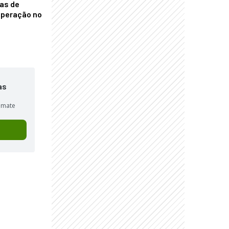
nas de
operação no
as
sumate