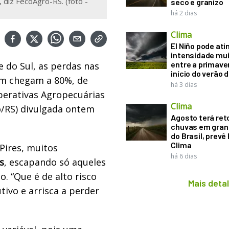
 diz FecoAgro-RS. (foto -
seco e granizo
há 2 dias
Clima
El Niño pode ati
intensidade mui
entre a primaver
 do Sul, as perdas nas
início do verão 
em chegam a 80%, de
há 3 dias
perativas Agropecuárias
Clima
o/RS) divulgada ontem
Agosto terá ret
chuvas em gran
do Brasil, prevê
Clima
Pires, muitos
há 6 dias
s
, escapando só aqueles
. “Que é de alto risco
Mais deta
ivo e arrisca a perder