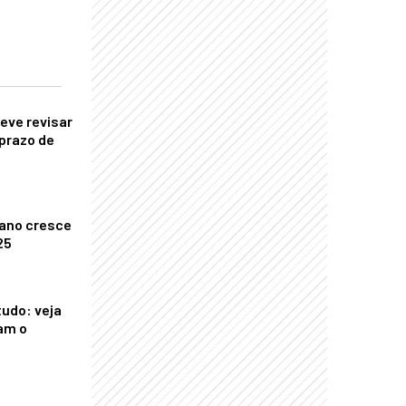
eve revisar
prazo de
ano cresce
25
tudo: veja
am o