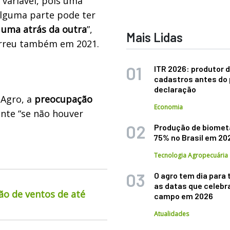
variável, pois uma
alguma parte pode ter
 uma atrás da outra
”,
Mais Lidas
orreu também em 2021.
ITR 2026: produtor d
cadastros antes do 
declaração
oAgro, a
preocupação
Economia
ente “se não houver
Produção de biomet
75% no Brasil em 20
Tecnologia Agropecuária
O agro tem dia para 
as datas que celebr
ão de ventos de até
campo em 2026
Atualidades