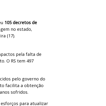
beu
105 decretos de
agem no estado,
ra (17).
actos pela falta de
to. O RS tem 497
ecidos pelo governo do
o facilita a obtenção
anos sofridos.
 esforços para atualizar