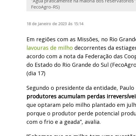
"Água praticamente na maioria dos reservatórios",
FecoAgro-RS)
18
de
Janeiro
de
2023
ás
15:14
Em regiões com as Missões, no Rio Grande
lavouras de milho
decorrentes da estiag
acordo com a nota da Federação das Coo
do Estado do Rio Grande do Sul (FecoAgr
(dia 17)
Segundo o presidente da entidade, Paulo 
produtores acumulam perdas irreversívei
que optaram pelo milho plantado em julho
porque o produtor perde potencial produt
com o frio e a geada”, avalia.