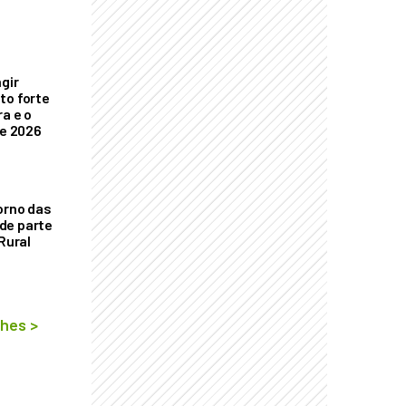
ngir
to forte
a e o
de 2026
orno das
de parte
 Rural
lhes
>