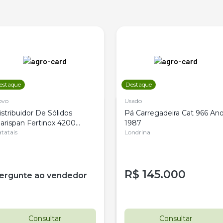
estaque
Destaque
ovo
Usado
istribuidor De Sólidos
Pá Carregadeira Cat 966 An
arispan Fertinox 4200
1987
itrus
tatais
Londrina
R$
145.000
ergunte ao vendedor
Consultar
Consultar