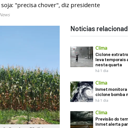
oja: "precisa chover", diz presidente
 News
Notícias relaciona
Clima
Ciclone extratro
leva temporais 
nesta quarta
há 1 dia
Clima
Inmet monitora 
ciclone bomba n
há 1 dia
Clima
Previsão do te
Inmet alerta pa