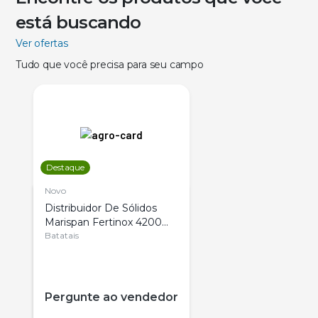
está buscando
Ver ofertas
Tudo que você precisa para seu campo
Destaque
Novo
Distribuidor De Sólidos
Marispan Fertinox 4200
Citrus
Batatais
Pergunte ao vendedor