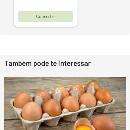
Consultar
Também pode te interessar
Destaque
Usado
Pá Carregadeira Cat 966
Ano 1987
Londrina
R$
145.000