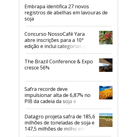
Embrapa identifica 27 novos
registros de abelhas em lavouras de
soja
Concurso NossoCafé Yara
abre inscrições para a 10ª
edição e inclui categorias para
cafés Canephora
The Brazil Conference & Expo
cresce 56%
Safra recorde deve
impulsionar alta de 6,87% no
PIB da cadeia da soja e
biodiesel em 2026
Datagro projeta safra de 185,6
milhões de toneladas de soja e
147,5 milhões de milho em
2026/27