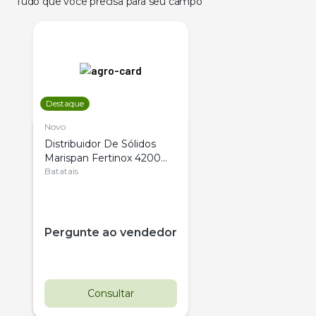
Tudo que você precisa para seu campo
Destaque
Novo
Distribuidor De Sólidos
Marispan Fertinox 4200
Citrus
Batatais
Pergunte ao vendedor
Consultar