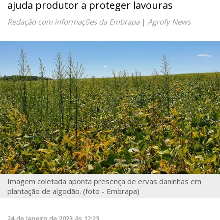
ajuda produtor a proteger lavouras
Redação com informações da Embrapa
|
Agrofy News
Imagem coletada aponta presença de ervas daninhas em
plantação de algodão. (foto - Embrapa)
24
de
Janeiro
de
2023
ás
12:23