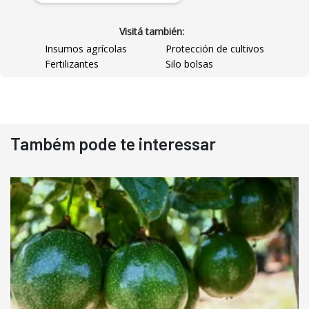
Visitá también:
Insumos agrícolas
Protección de cultivos
Fertilizantes
Silo bolsas
Destaque
Usado
Também pode te interessar
Pá Carregadeira Cat 966
Ano 1987
Londrina
R$
145.000
Consultar