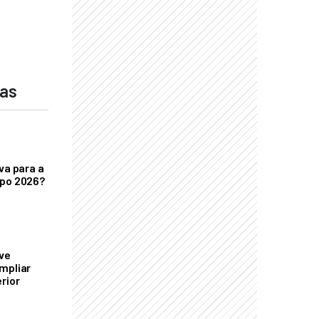
das
va para a
xpo 2026?
ve
mpliar
rior