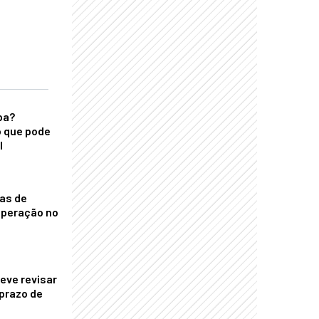
ba?
 que pode
l
nas de
operação no
eve revisar
prazo de