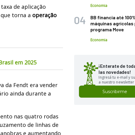
taxa de aplicação
Economia
 que torna a
operação
BB financia até 100
máquinas agrícolas 
programa Move
Economia
rasil em 2025
¡Enterate de tod
las novedades!
Ingresá tu e-mail y 
a nuestro newsletter
va da Fendt era vender
Suscribirme
rio ainda durante a
ento nas quatro rodas
cruzamento de linhas de
manobras e aumentando