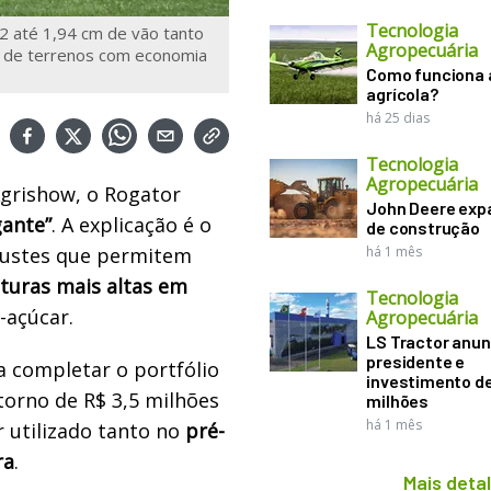
Tecnologia
2 até 1,94 cm de vão tanto
Agropecuária
os de terrenos com economia
Como funciona 
agrícola?
há 25 dias
Tecnologia
Agropecuária
Agrishow, o Rogator
John Deere exp
gante”
. A explicação é o
de construção
justes que permitem
há 1 mês
lturas mais altas em
Tecnologia
-açúcar.
Agropecuária
LS Tractor anun
presidente e
a completar o portfólio
investimento de
torno de R$ 3,5 milhões
milhões
há 1 mês
 utilizado tanto no
pré-
ra
.
Mais deta