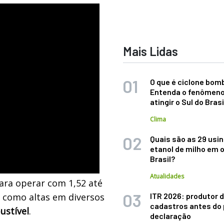
Mais Lidas
O que é ciclone bom
Entenda o fenômeno
atingir o Sul do Brasi
Clima
Quais são as 29 usi
etanol de milho em 
Brasil?
Atualidades
para
operar com 1,52 até
s como altas em diversos
ITR 2026: produtor d
cadastros antes do 
ustível
.
declaração