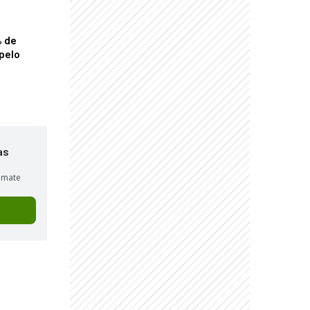
% de
pelo
as
sumate