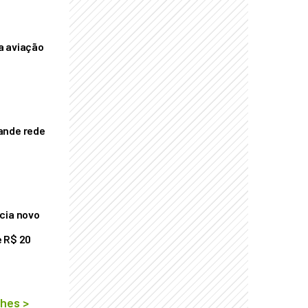
a aviação
ande rede
cia novo
 R$ 20
lhes
>