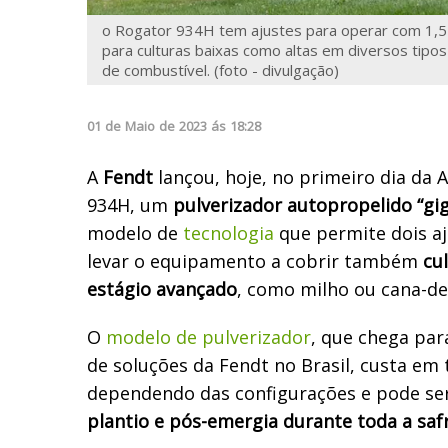
o Rogator 934H tem ajustes para operar com 1,5
para culturas baixas como altas em diversos tip
de combustível. (foto - divulgação)
01
de
Maio
de
2023
ás
18:28
A
Fendt
lançou, hoje, no primeiro dia da 
934H, um
pulverizador autopropelido “gi
modelo de
tecnologia
que permite dois a
levar o equipamento a cobrir também
cu
estágio avançado
, como milho ou cana-de
O
modelo de pulverizador
, que chega par
de soluções da Fendt no Brasil, custa em 
dependendo das configurações e pode ser
plantio e pós-emergia durante toda a saf