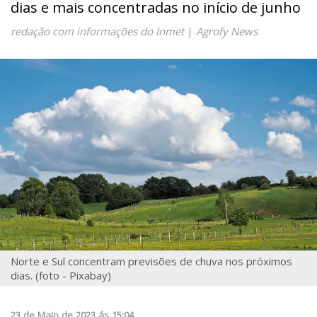
dias e mais concentradas no início de junho
redação com informações do Inmet
|
Agrofy News
Norte e Sul concentram previsões de chuva nos próximos
dias. (foto - Pixabay)
23
de
Maio
de
2023
ás
15:04