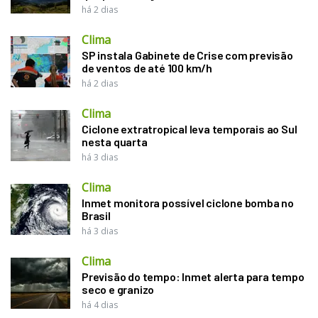
há 2 dias
Clima
SP instala Gabinete de Crise com previsão
de ventos de até 100 km/h
há 2 dias
Clima
Ciclone extratropical leva temporais ao Sul
nesta quarta
há 3 dias
Clima
Inmet monitora possível ciclone bomba no
Brasil
há 3 dias
Clima
Previsão do tempo: Inmet alerta para tempo
seco e granizo
há 4 dias