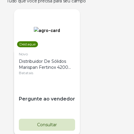
Tudo que você precisa para seu campo
Destaque
Novo
Distribuidor De Sólidos
Marispan Fertinox 4200
Citrus
Batatais
Pergunte ao vendedor
Consultar