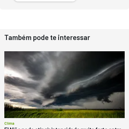
Também pode te interessar
Destaque
Usado
Pá Carregadeira Cat 966
Ano 1987
Londrina
R$
145.000
Consultar
Clima