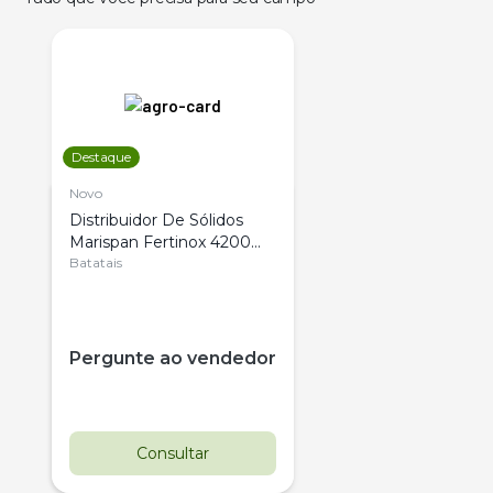
Destaque
Novo
Distribuidor De Sólidos
Marispan Fertinox 4200
Citrus
Batatais
Pergunte ao vendedor
Consultar