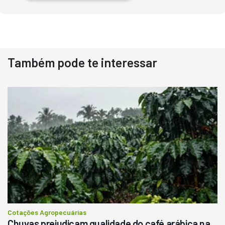
Também pode te interessar
Destaque
Usado
Pá Carregadeira Cat 966
Ano 1987
Londrina
R$
145.000
Consultar
Cotações Agropecuárias
Chuvas prejudicam qualidade do café arábica na