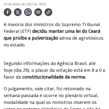
29
de
Maio
de
2023
ás
16:55
A maioria dos ministros do Supremo Tribunal
Federal (STF)
decidiu manter uma lei do Ceará
que proíbe a pulverização
aérea de agrotóxicos
no estado.
Segundo informações da Agência Brasil, até
hoje (dia 29), o placar da votação está em 8 a 0 a
favor da
constitucionalidade da norma.
O julgamento, vale citar, foi retomado na
semana passada e ocorre no plenário virtual,
modalidade na qual os ministros inserem os
votos no sistema eletrônico da Corte e não há