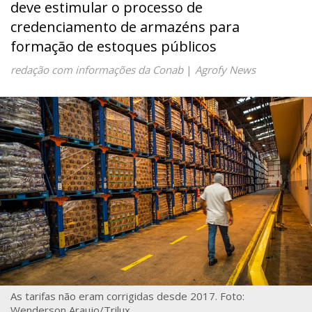
deve estimular o processo de
credenciamento de armazéns para
formação de estoques públicos
redação com informações da Conab
|
Agrofy News
As tarifas não eram corrigidas desde 2017. Foto:
Wenderson Araujo/Trilux