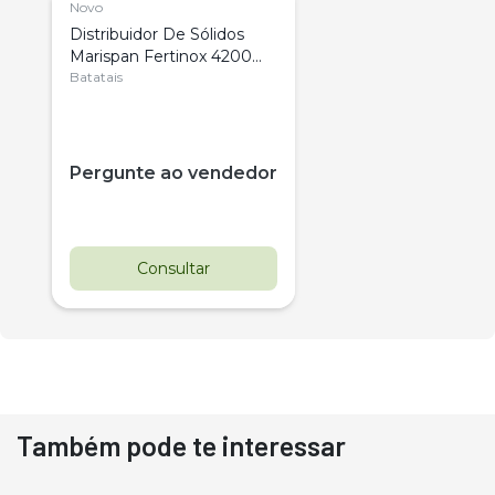
Novo
Distribuidor De Sólidos
Marispan Fertinox 4200
Citrus
Batatais
Pergunte ao vendedor
Consultar
Também pode te interessar
Destaque