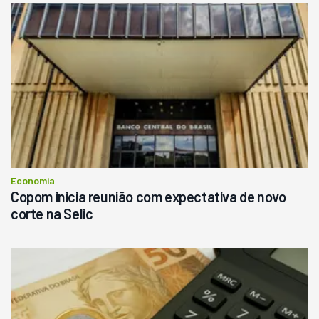
Usado
Pá Carregadeira Cat 966
Ano 1987
Londrina
R$
145.000
Consultar
Economia
Copom inicia reunião com expectativa de novo
corte na Selic