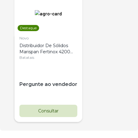
Destaque
Novo
Distribuidor De Sólidos
Marispan Fertinox 4200
Citrus
Batatais
Pergunte ao vendedor
Consultar