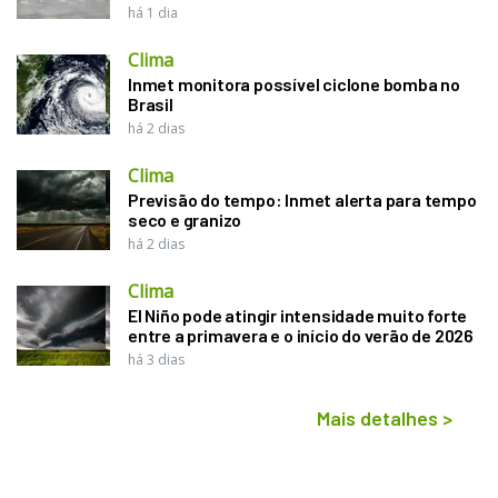
há 1 dia
Clima
Inmet monitora possível ciclone bomba no
Brasil
há 2 dias
Clima
Previsão do tempo: Inmet alerta para tempo
seco e granizo
há 2 dias
Clima
El Niño pode atingir intensidade muito forte
entre a primavera e o início do verão de 2026
há 3 dias
Mais detalhes
>