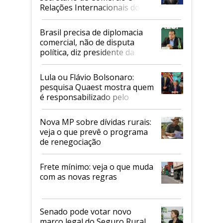
Relações Internacionais do
Mapa
Brasil precisa de diplomacia
comercial, não de disputa
política, diz presidente da
Faesp
Lula ou Flávio Bolsonaro:
pesquisa Quaest mostra quem
é responsabilizado pelo
tarifaço dos EUA
Nova MP sobre dívidas rurais:
veja o que prevê o programa
de renegociação
Frete mínimo: veja o que muda
com as novas regras
Senado pode votar novo
marco legal do Seguro Rural