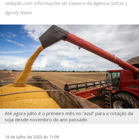
redação com informações do Cepea e da Agência Safras
|
Agrofy News
Até agora julho é o primeiro mês no “azul” para a cotação da
soja desde novembro do ano passado.
14
de
Julho
de
2023
ás
11:09