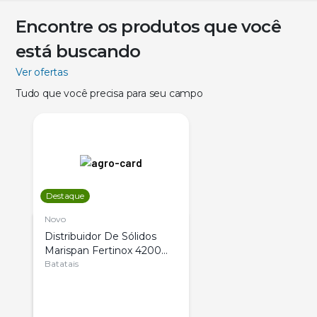
Encontre os produtos que você
está buscando
Ver ofertas
Tudo que você precisa para seu campo
Destaque
Novo
Distribuidor De Sólidos
Marispan Fertinox 4200
Citrus
Batatais