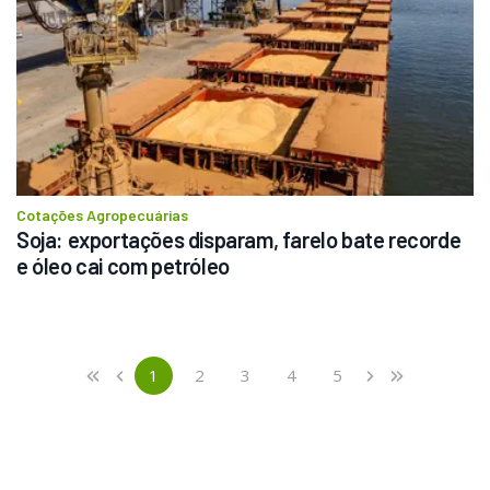
Cotações Agropecuárias
Soja: exportações disparam, farelo bate recorde 
e óleo cai com petróleo
Previous
First
1
2
3
4
5
«
‹
›
»
(current)
Next
Last