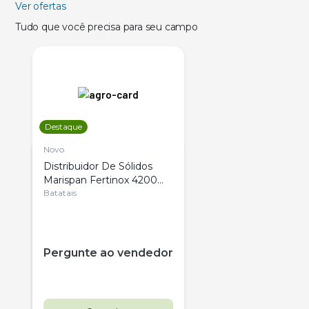
Ver ofertas
Tudo que você precisa para seu campo
Destaque
Novo
Distribuidor De Sólidos
Marispan Fertinox 4200
Citrus
Batatais
Pergunte ao vendedor