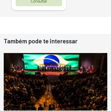
Consultar
Também pode te interessar
Destaque
Usado
Pá Carregadeira Cat 966
Ano 1987
Londrina
R$
145.000