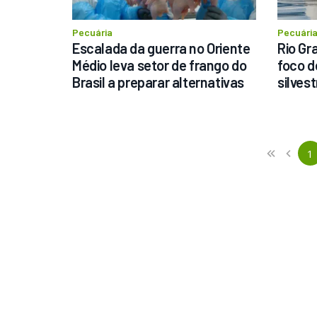
Pecuária
Pecuári
Escalada da guerra no Oriente 
Rio Gr
Médio leva setor de frango do 
foco d
Brasil a preparar alternativas
silves
Previous
First
1
«
‹
(