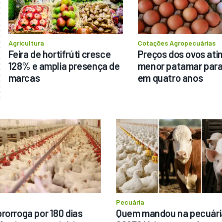
Agricultura
Cotações Agropecuárias
Feira de hortifrúti cresce 
Preços dos ovos ati
128% e amplia presença de 
menor patamar para
marcas
em quatro anos
a
Pecuária
rorroga por 180 dias 
Quem mandou na pecuári