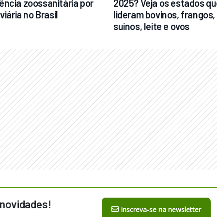
ncia zoossanitária por 
2025? Veja os estados qu
viária no Brasil
lideram bovinos, frangos, 
suínos, leite e ovos
 novidades!
Inscreva-se na newsletter