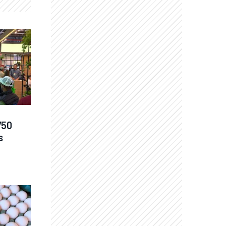
50 
s