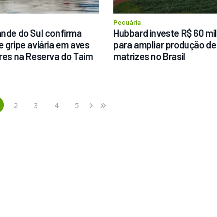
a
Pecuária
ande do Sul confirma 
Hubbard investe R$ 60 mil
e gripe aviária em aves 
para ampliar produção de 
tres na Reserva do Taim
matrizes no Brasil
2
3
4
5
›
»
current)
Next
Last