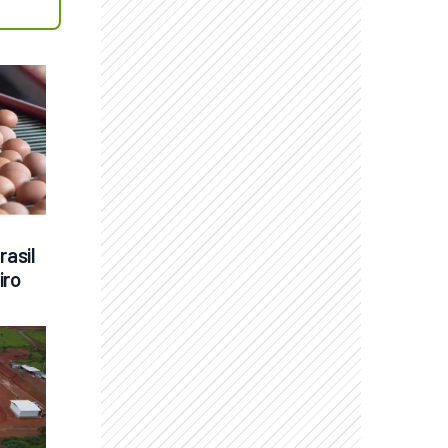
asil 
iro