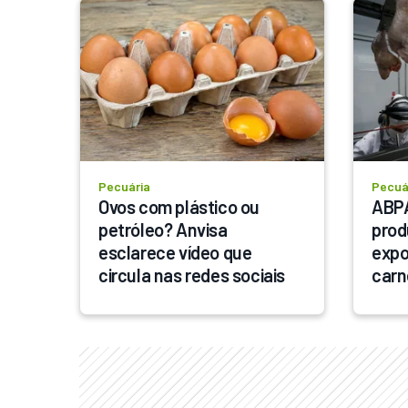
Pecuária
Pecuá
Ovos com plástico ou 
ABPA
petróleo? Anvisa 
prod
esclarece vídeo que 
expo
circula nas redes sociais
carn