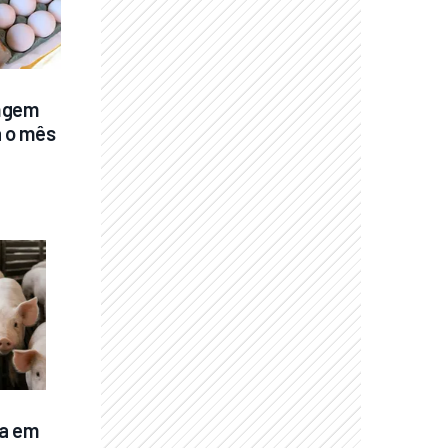
ngem 
 o mês 
a em 