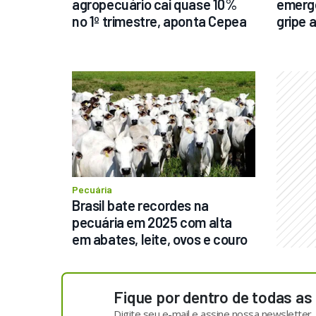
agropecuário cai quase 10% 
emergê
no 1º trimestre, aponta Cepea
gripe a
Pecuária
Brasil bate recordes na 
pecuária em 2025 com alta 
em abates, leite, ovos e couro
Fique por dentro de todas as
Digite seu e-mail e assine nossa newsletter