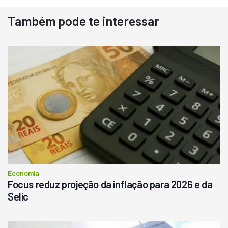
Também pode te interessar
Destaque
Usado
Pá Carregadeira Cat 966
Ano 1987
Londrina
R$
145.000
Consultar
Economia
Focus reduz projeção da inflação para 2026 e da
Selic