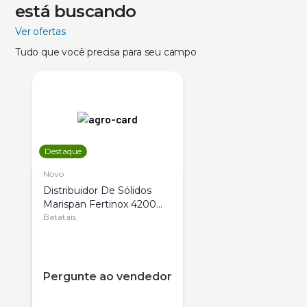
está buscando
Ver ofertas
Tudo que você precisa para seu campo
Destaque
Novo
Distribuidor De Sólidos
Marispan Fertinox 4200
Citrus
Batatais
Pergunte ao vendedor