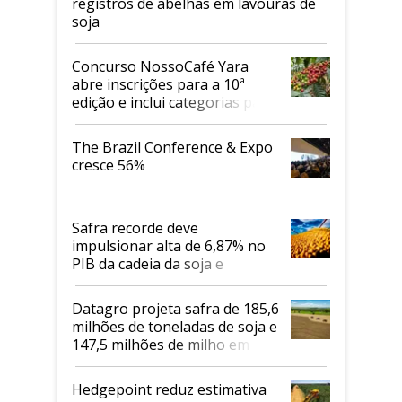
registros de abelhas em lavouras de
soja
Concurso NossoCafé Yara
abre inscrições para a 10ª
edição e inclui categorias para
cafés Canephora
The Brazil Conference & Expo
cresce 56%
Safra recorde deve
impulsionar alta de 6,87% no
PIB da cadeia da soja e
biodiesel em 2026
Datagro projeta safra de 185,6
milhões de toneladas de soja e
147,5 milhões de milho em
2026/27
Hedgepoint reduz estimativa