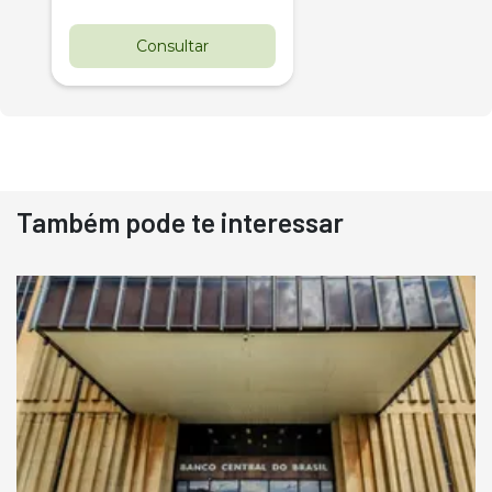
Consultar
Também pode te interessar
Destaque
Usado
Pá Carregadeira Cat 966
Ano 1987
Londrina
R$
145.000