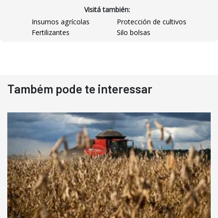
Visitá también:
Insumos agrícolas
Protección de cultivos
Fertilizantes
Silo bolsas
Destaque
Usado
Também pode te interessar
Pá Carregadeira Cat 966
Ano 1987
Londrina
R$
145.000
Consultar