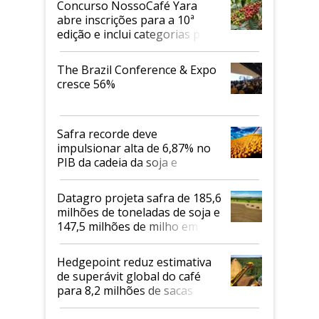
Concurso NossoCafé Yara
abre inscrições para a 10ª
edição e inclui categorias para
cafés Canephora
The Brazil Conference & Expo
cresce 56%
Safra recorde deve
impulsionar alta de 6,87% no
PIB da cadeia da soja e
biodiesel em 2026
Datagro projeta safra de 185,6
milhões de toneladas de soja e
147,5 milhões de milho em
2026/27
Hedgepoint reduz estimativa
de superávit global do café
para 8,2 milhões de sacas