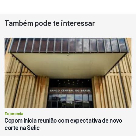
Também pode te interessar
Destaque
Usado
Pá Carregadeira Cat 966
Ano 1987
Londrina
R$
145.000
Consultar
Economia
Copom inicia reunião com expectativa de novo
corte na Selic