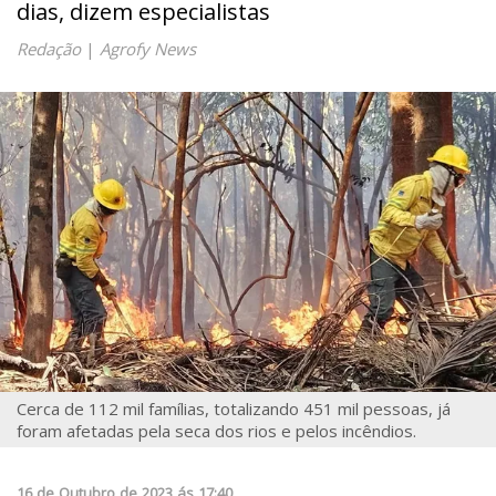
dias, dizem especialistas
Redação
|
Agrofy News
Cerca de 112 mil famílias, totalizando 451 mil pessoas, já
foram afetadas pela seca dos rios e pelos incêndios.
16
de
Outubro
de
2023
ás
17:40