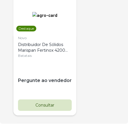
Destaque
Novo
Distribuidor De Sólidos
Marispan Fertinox 4200
Citrus
Batatais
Pergunte ao vendedor
Consultar