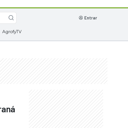
entrar
AgrofyTV
raná