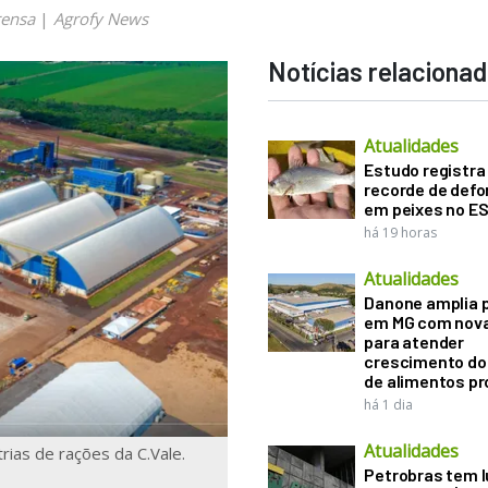
rensa
|
Agrofy News
Notícias relaciona
Atualidades
Estudo registra
recorde de def
em peixes no E
há 19 horas
Atualidades
Danone amplia 
em MG com nova
para atender
crescimento d
de alimentos pr
há 1 dia
Atualidades
rias de rações da C.Vale.
Petrobras tem l