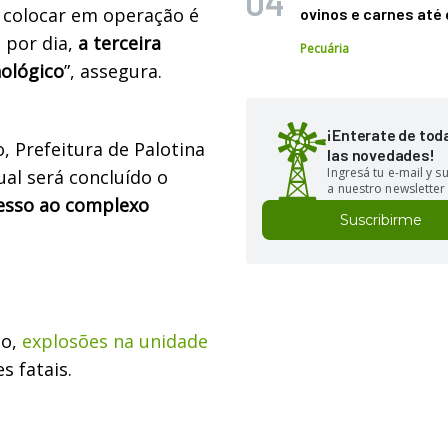
 colocar em operação é
ovinos e carnes at
 por dia,
a terceira
Pecuária
nológico
”, assegura.
¡Enterate de tod
, Prefeitura de Palotina
las novedades!
Ingresá tu e-mail y 
ual será concluído o
a nuestro newsletter
cesso ao complexo
Suscribirme
to,
explosões na unidade
s fatais.