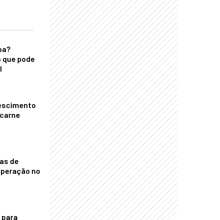
ba?
 que pode
l
escimento
 carne
nas de
operação no
 para