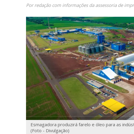
Por redação com informações da assessoria de imp
Esmagadora produzirá farelo e óleo para as indúst
(Foto - Divulgação)