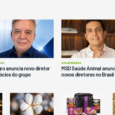
estaque
Destaque
ovo
Usado
istribuidor De Sólidos
Pá Carregadeira Cat 966 An
arispan Fertinox 4200
1987
itrus
tatais
Londrina
R$
145.000
ergunte ao vendedor
des
Atualidades
ro anuncia novo diretor
MSD Saúde Animal anunc
ócios do grupo
novos diretores no Brasil
Consultar
Consultar