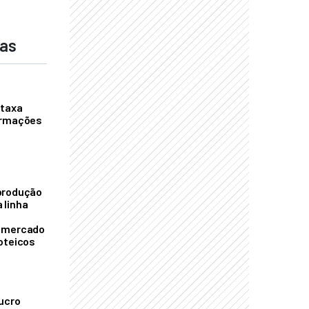
das
 taxa
ormações
S
produção
 linha
o mercado
oteicos
ucro