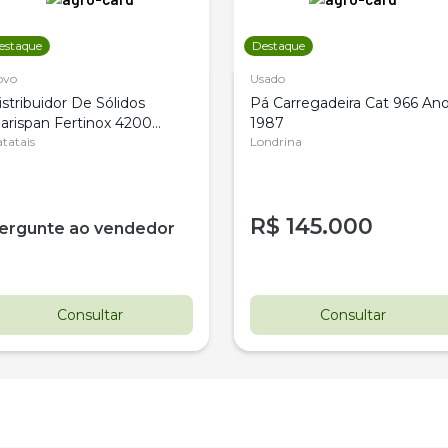
estaque
Destaque
ovo
Usado
istribuidor De Sólidos
Pá Carregadeira Cat 966 An
arispan Fertinox 4200
1987
itrus
tatais
Londrina
R$
145.000
ergunte ao vendedor
Consultar
Consultar