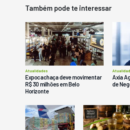
Também pode te interessar
D
N
D
M
C
Ba
P
Atualidades
Atualida
Expocachaça deve movimentar
Axia Ag
R$ 30 milhões em Belo
de Neg
Horizonte