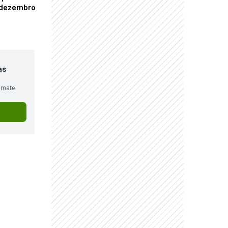
é dezembro
as
sumate