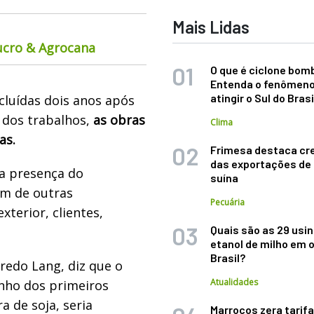
Mais Lidas
ucro & Agrocana
O que é ciclone bom
Entenda o fenômeno
atingir o Sul do Brasi
luídas dois anos após
 dos trabalhos,
as obras
Clima
as.
Frimesa destaca cr
das exportações de
a presença do
suína
ém de outras
Pecuária
xterior, clientes,
Quais são as 29 usi
etanol de milho em 
Brasil?
redo Lang, diz que o
Atualidades
nho dos primeiros
 de soja, seria
Marrocos zera tarifa