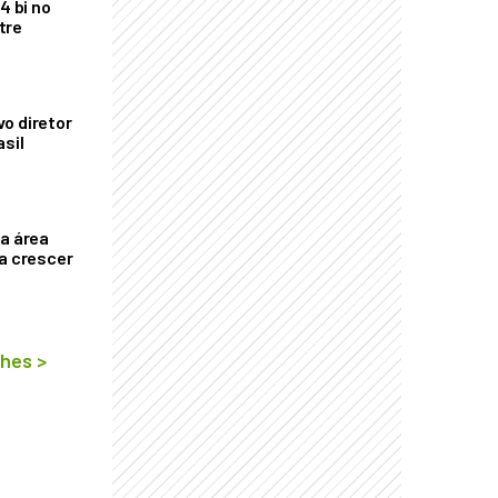
4 bi no
tre
o diretor
asil
ça área
ta crescer
lhes
>