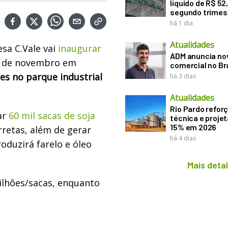
líquido de R$ 52,
segundo trimes
há 1 dia
Atualidades
sa C.Vale vai
inaugurar
ADM anuncia nov
7 de novembro em
comercial no Br
es no parque industrial
há 3 dias
Atualidades
Rio Pardo refor
ar
60 mil sacas de soja
técnica e proje
15% em 2026
rretas, além de gerar
há 4 dias
oduzirá farelo e óleo
Mais deta
ilhões/sacas, enquanto