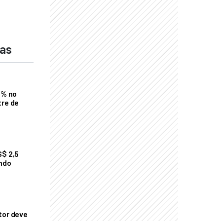
das
2% no
tre de
S$ 2,5
undo
tor deve