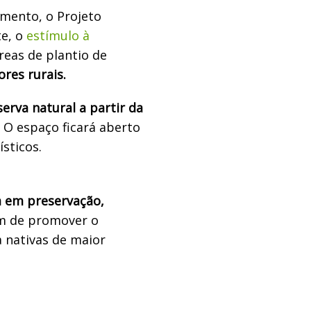
mento, o Projeto
e, o
estímulo à
reas de plantio de
res rurais.
serva natural a partir da
O espaço ficará aberto
ísticos.
a em preservação,
ém de promover o
a nativas de maior