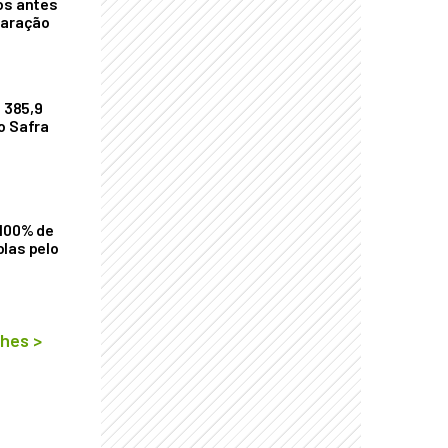
os antes
laração
$ 385,9
o Safra
 100% de
las pelo
lhes
>