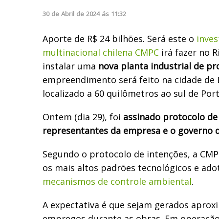
30
de
Abril
de
2024
ás
11:32
Aporte de R$ 24 bilhões. Será este o
inve
multinacional chilena CMPC
irá fazer no 
instalar uma
nova planta industrial de pr
empreendimento será feito na cidade de B
localizado a 60 quilômetros ao sul de Port
Ontem (dia 29), foi
assinado protocolo de
representantes da empresa e o governo 
Segundo o protocolo de intenções, a CMPC
os mais altos padrões tecnológicos e ado
mecanismos de controle ambiental
.
A expectativa é que sejam gerados apro
empregos durante as obras. Em operação