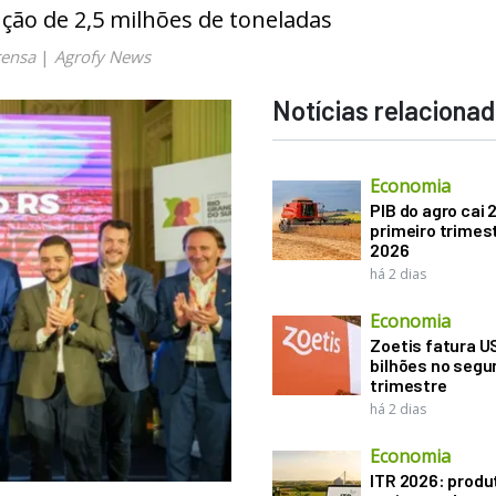
ção de 2,5 milhões de toneladas
rensa
|
Agrofy News
Notícias relaciona
Economia
PIB do agro cai 
primeiro trimes
2026
há 2 dias
Economia
Zoetis fatura U
bilhões no seg
trimestre
há 2 dias
Economia
ITR 2026: produ