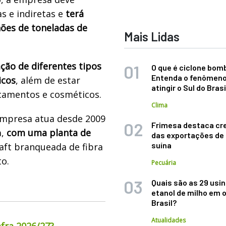
s e indiretas e
terá
hões de toneladas de
Mais Lidas
ação de diferentes tipos
O que é ciclone bom
Entenda o fenômeno
icos
, além de estar
atingir o Sul do Brasi
camentos e cosméticos.
Clima
 empresa atua desde 2009
Frimesa destaca cr
a,
com uma planta de
das exportações de
suína
aft branqueada de fibra
to.
Pecuária
Quais são as 29 usi
etanol de milho em 
Brasil?
Atualidades
fra 2026/27?