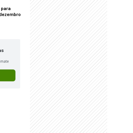
 para
é dezembro
as
sumate