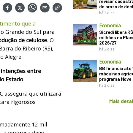
revisar cadastr
do prazo de dec
há 2 dias
stimento que a
Economia
Rio Grande do Sul para
Sicredi libera R
milhões no Plan
odução de celulose
. O
2026/27
arra do Ribeiro (RS),
há 3 dias
o Alegre.
Economia
BB financia até
 intenções entre
máquinas agríco
do Estado
programa Move
há 3 dias
 assegura que utilizará
Mais deta
tará rigorosos
ximadamente 12 mil
, a empresa deve