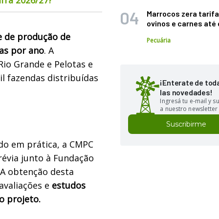
Marrocos zera tarifa
ovinos e carnes at
e de produção de
Pecuária
as por ano
. A
Rio Grande e Pelotas e
l fazendas distribuídas
¡Enterate de tod
las novedades!
Ingresá tu e-mail y 
a nuestro newsletter
Suscribirme
ado em prática, a CMPC
révia junto à Fundação
 A obtenção desta
 avaliações e
estudos
o projeto.