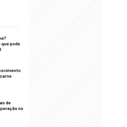
ba?
 que pode
l
escimento
 carne
nas de
operação no